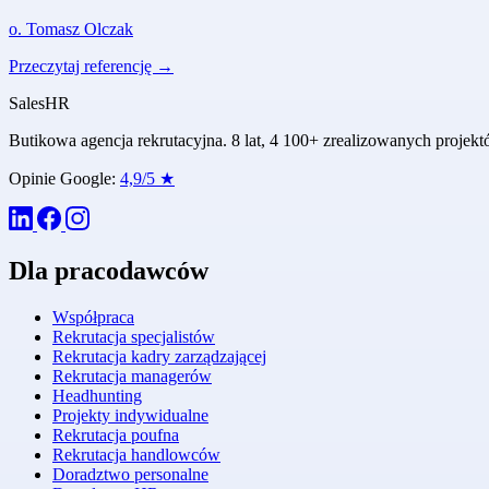
o. Tomasz Olczak
Przeczytaj referencję →
Sales
HR
Butikowa agencja rekrutacyjna. 8 lat, 4 100+ zrealizowanych proje
Opinie Google:
4,9/5 ★
Dla pracodawców
Współpraca
Rekrutacja specjalistów
Rekrutacja kadry zarządzającej
Rekrutacja managerów
Headhunting
Projekty indywidualne
Rekrutacja poufna
Rekrutacja handlowców
Doradztwo personalne