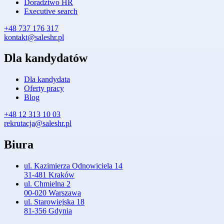
Doradztwo HR
Executive search
+48 737 176 317
kontakt@saleshr.pl
Dla kandydatów
Dla kandydata
Oferty pracy
Blog
+48 12 313 10 03
rekrutacja@saleshr.pl
Biura
ul. Kazimierza Odnowiciela 14
31-481 Kraków
ul. Chmielna 2
00-020 Warszawa
ul. Starowiejska 18
81-356 Gdynia