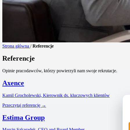
Strona główna
/
Referencje
Referencje
Opinie pracodawców, którzy powierzyli nam swoje rekrutacje.
Axence
Kamil Grocholewski, Kierownik ds. kluczowych klientów
Przeczytaj referencję →
Estima Group
Marcin Szkaradek, CEO and Board Member