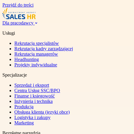
Przejdź do treści
Dla pracodawcy
Usługi
Rekrutacja specjalistów
Rekrutacja kadry zarządzającej
Rekrutacja managerów
Headhunting
Projekty indywidualne
Specjalizacje
Sprzedaż i eksport
Centra Usług SSC/BPO
Finanse i księgowość
Inżynieria i technika
Produkcja
Obsługa klienta (języki obce)
Logistyka i zakupy
Marketing
Bezpłatne narzędzia