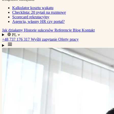
Kalkulator kosztu wakatu
Checklista: 20 pytań na rozmowę
Scorecard rekrutacyjny
Agencja, własny HR czy portal?
Jak działamy
Historie sukcesów
Referencje
Blog
Kontakt
PL
+48 737 176 317
Wyślij zapytanie
Oferty pracy