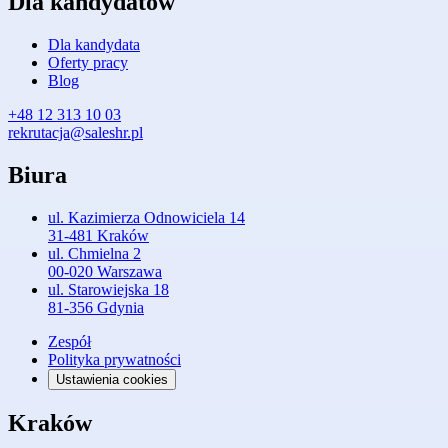
Dla kandydatów
Dla kandydata
Oferty pracy
Blog
+48 12 313 10 03
rekrutacja@saleshr.pl
Biura
ul. Kazimierza Odnowiciela 14
31-481 Kraków
ul. Chmielna 2
00-020 Warszawa
ul. Starowiejska 18
81-356 Gdynia
Zespół
Polityka prywatności
Ustawienia cookies
Kraków