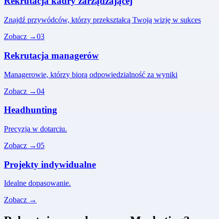
Rekrutacja kadry zarządzającej
Znajdź przywódców, którzy przekształcą Twoją wizję w sukces
Zobacz →
03
Rekrutacja managerów
Managerowie, którzy biorą odpowiedzialność za wyniki
Zobacz →
04
Headhunting
Precyzja w dotarciu.
Zobacz →
05
Projekty indywidualne
Idealne dopasowanie.
Zobacz →