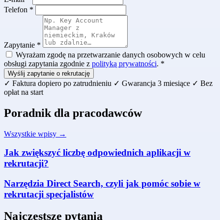
Telefon *
Zapytanie *
Wyrażam zgodę na przetwarzanie danych osobowych w celu
obsługi zapytania zgodnie z
polityką prywatności
. *
Wyślij zapytanie o rekrutację
✓
Faktura dopiero po zatrudnieniu
✓
Gwarancja 3 miesiące
✓
Bez
opłat na start
Poradnik dla pracodawców
Wszystkie wpisy →
Jak zwiększyć liczbę odpowiednich aplikacji w
rekrutacji?
Narzędzia Direct Search, czyli jak pomóc sobie w
rekrutacji specjalistów
Najczęstsze pytania