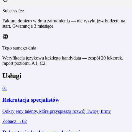
Success fee
Faktura dopiero w dniu zatrudnienia — nie ryzykujesz budżetu na
start. Gwarancja 3 miesiące.
Tego samego dnia
Weryfikacja językowa każdego kandydata — zespół 20 lektorek,
raport poziomu A1–C2.
Usługi
01
Rekrutacja specjalistów
Odkryjemy talenty, które przyspieszą rozwój Twojej firmy
Zobacz →
02