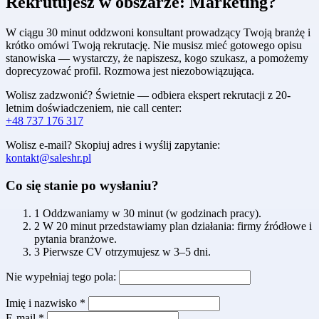
Rekrutujesz w obszarze: Marketing?
W ciągu 30 minut oddzwoni konsultant prowadzący Twoją branżę i
krótko omówi Twoją rekrutację. Nie musisz mieć gotowego opisu
stanowiska — wystarczy, że napiszesz, kogo szukasz, a pomożemy
doprecyzować profil. Rozmowa jest niezobowiązująca.
Wolisz zadzwonić? Świetnie — odbiera ekspert rekrutacji z 20-
letnim doświadczeniem, nie call center:
+48 737 176 317
Wolisz e-mail? Skopiuj adres i wyślij zapytanie:
kontakt@saleshr.pl
Co się stanie po wysłaniu?
1
Oddzwaniamy w 30 minut (w godzinach pracy).
2
W 20 minut przedstawiamy plan działania: firmy źródłowe i
pytania branżowe.
3
Pierwsze CV otrzymujesz w 3–5 dni.
Nie wypełniaj tego pola:
Imię i nazwisko *
E-mail *