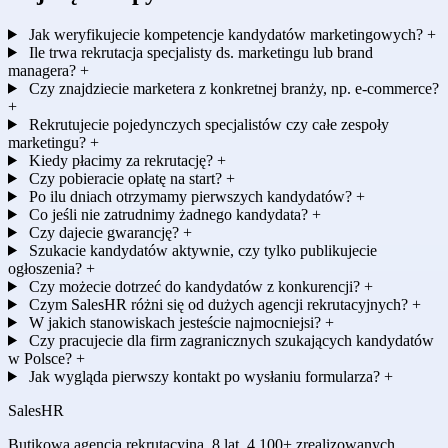
Jak weryfikujecie kompetencje kandydatów marketingowych?
+
Ile trwa rekrutacja specjalisty ds. marketingu lub brand
managera?
+
Czy znajdziecie marketera z konkretnej branży, np. e-commerce?
+
Rekrutujecie pojedynczych specjalistów czy całe zespoły
marketingu?
+
Kiedy płacimy za rekrutację?
+
Czy pobieracie opłatę na start?
+
Po ilu dniach otrzymamy pierwszych kandydatów?
+
Co jeśli nie zatrudnimy żadnego kandydata?
+
Czy dajecie gwarancję?
+
Szukacie kandydatów aktywnie, czy tylko publikujecie
ogłoszenia?
+
Czy możecie dotrzeć do kandydatów z konkurencji?
+
Czym SalesHR różni się od dużych agencji rekrutacyjnych?
+
W jakich stanowiskach jesteście najmocniejsi?
+
Czy pracujecie dla firm zagranicznych szukających kandydatów
w Polsce?
+
Jak wygląda pierwszy kontakt po wysłaniu formularza?
+
Sales
HR
Butikowa agencja rekrutacyjna. 8 lat, 4 100+ zrealizowanych