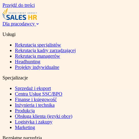
Przejdź do treści
Dla pracodawcy
Usługi
Rekrutacja specjalistów
Rekrutacja kadry zarządzającej
Rekrutacja managerów
Headhunting
Projekty indywidualne
Specjalizacje
Sprzedaż i eksport
Centra Usług SSC/BPO
Finanse i księgowość
Inżynieria i technika
Produkcja
Obsługa klienta (języki obce)
Logistyka i zakupy
Marketing
Bezpłatne narzędzia