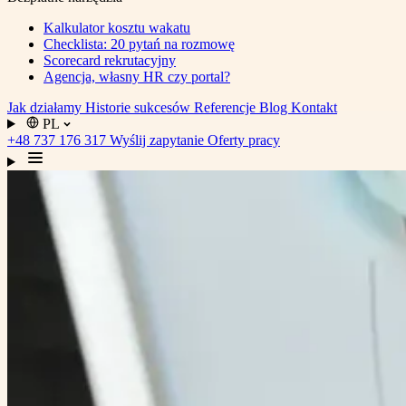
Kalkulator kosztu wakatu
Checklista: 20 pytań na rozmowę
Scorecard rekrutacyjny
Agencja, własny HR czy portal?
Jak działamy
Historie sukcesów
Referencje
Blog
Kontakt
PL
+48 737 176 317
Wyślij zapytanie
Oferty pracy