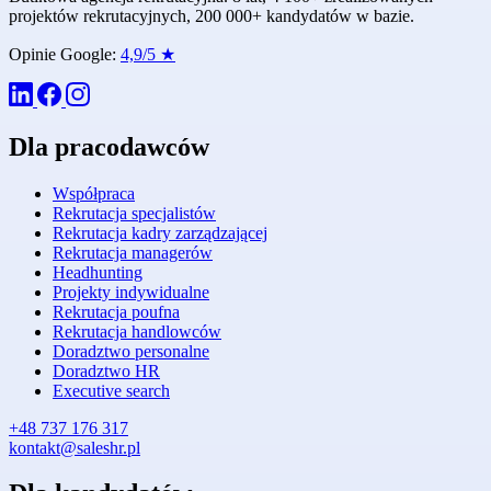
projektów rekrutacyjnych, 200 000+ kandydatów w bazie.
Opinie Google:
4,9/5 ★
Dla pracodawców
Współpraca
Rekrutacja specjalistów
Rekrutacja kadry zarządzającej
Rekrutacja managerów
Headhunting
Projekty indywidualne
Rekrutacja poufna
Rekrutacja handlowców
Doradztwo personalne
Doradztwo HR
Executive search
+48 737 176 317
kontakt@saleshr.pl