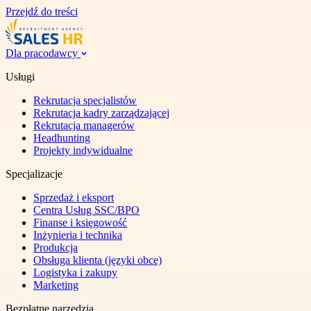
Przejdź do treści
Dla pracodawcy
Usługi
Rekrutacja specjalistów
Rekrutacja kadry zarządzającej
Rekrutacja managerów
Headhunting
Projekty indywidualne
Specjalizacje
Sprzedaż i eksport
Centra Usług SSC/BPO
Finanse i księgowość
Inżynieria i technika
Produkcja
Obsługa klienta (języki obce)
Logistyka i zakupy
Marketing
Bezpłatne narzędzia