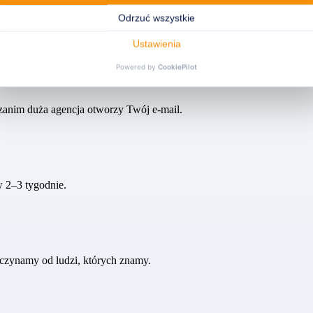
 managerowie i specjaliści rzadko szukają aktywnie pracy. Dlatego n
i bezpośrednio.
 zanim duża agencja otworzy Twój e-mail.
 2–3 tygodnie.
czynamy od ludzi, których znamy.