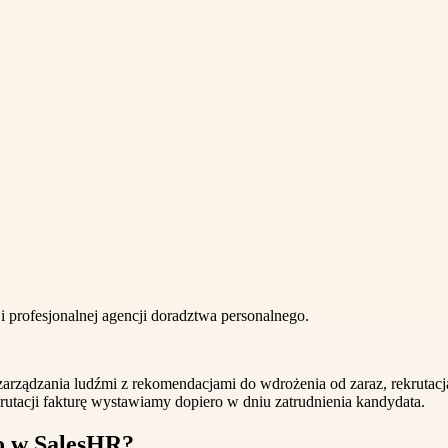
cji profesjonalnej agencji doradztwa personalnego.
 zarządzania ludźmi z rekomendacjami do wdrożenia od zaraz, rekrutacj
krutacji fakturę wystawiamy dopiero w dniu zatrudnienia kandydata.
o w SalesHR?