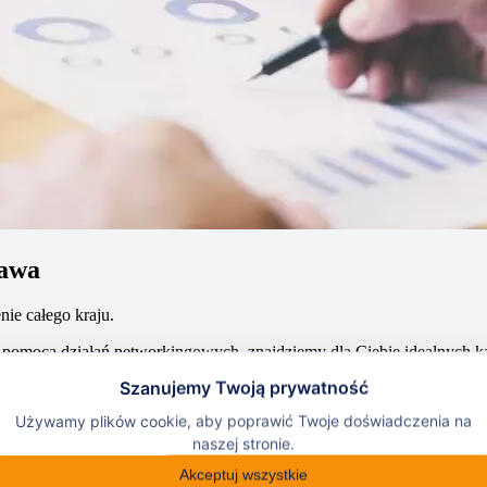
zawa
ie całego kraju.
a pomocą działań networkingowych, znajdziemy dla Ciebie idealnych k
enie oraz korzystanie z nowoczesnej technologii. To narzędzia zn