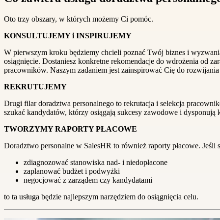
Oto trzy obszary, w których możemy Ci pomóc.
KONSULTUJEMY i INSPIRUJEMY
W pierwszym kroku będziemy chcieli poznać Twój biznes i wyzwania, z
osiągnięcie. Dostaniesz konkretne rekomendacje do wdrożenia od za
pracowników. Naszym zadaniem jest zainspirować Cię do rozwijania
REKRUTUJEMY
Drugi filar doradztwa personalnego to rekrutacja i selekcja pracown
szukać kandydatów, którzy osiągają sukcesy zawodowe i dysponują k
TWORZYMY RAPORTY PŁACOWE
Doradztwo personalne w SalesHR to również raporty płacowe. Jeśli sz
zdiagnozować stanowiska nad- i niedopłacone
zaplanować budżet i podwyżki
negocjować z zarządem czy kandydatami
to ta usługa będzie najlepszym narzędziem do osiągnięcia celu.