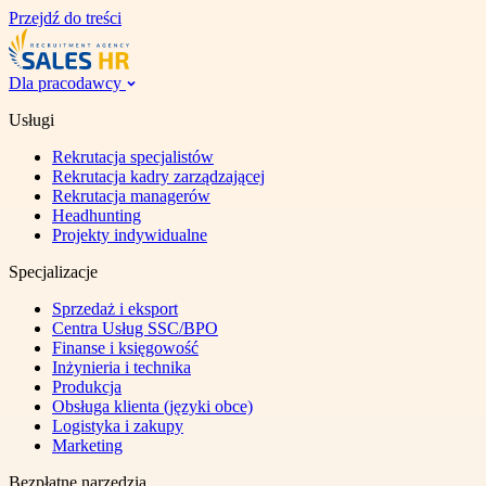
Przejdź do treści
Dla pracodawcy
Usługi
Rekrutacja specjalistów
Rekrutacja kadry zarządzającej
Rekrutacja managerów
Headhunting
Projekty indywidualne
Specjalizacje
Sprzedaż i eksport
Centra Usług SSC/BPO
Finanse i księgowość
Inżynieria i technika
Produkcja
Obsługa klienta (języki obce)
Logistyka i zakupy
Marketing
Bezpłatne narzędzia