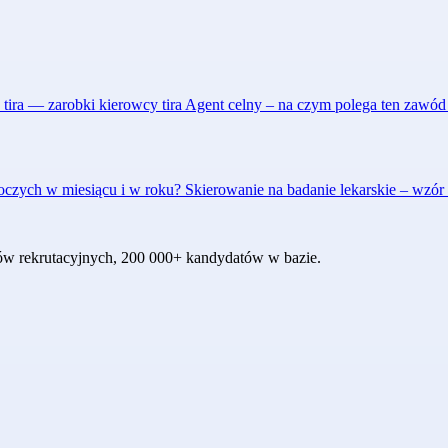
 tira — zarobki kierowcy tira
Agent celny – na czym polega ten zawód 
oboczych w miesiącu i w roku?
Skierowanie na badanie lekarskie – wzó
któw rekrutacyjnych, 200 000+ kandydatów w bazie.