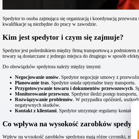
Spedytor to osoba zajmująca się organizacją i koordynacją przewozu 
kwalifikacje są niezbędne do pracy w zawodzie.
Kim jest spedytor i czym się zajmuje?
Spedytor jest pośrednikiem między firmą transportową a podmiotem z
towary są dostarczane z jednego miejsca do drugiego w sposób efek
Do obowiązków spedytora należy między innymi:
Negocjowanie umów
. Spedytor negocjuje umowy z przewoźn
Planowanie tras
. Spedytor ustala optymalne trasy transportu.
Przygotowywanie towaru i dokumentów przewozowych
. 
Monitorowanie przewozu
. Spedytor śledzi postęp transport
Rozwiązywanie problemów
. W przypadku opóźnień, uszkodze
negatywnych skutków.
Kontakt z klientami
. Spedytor utrzymuje regularny kontakt z
Co wpływa na wysokość zarobków spedyto
Wpływ na wysokość zarobków spedytora mają różne czynniki, międz