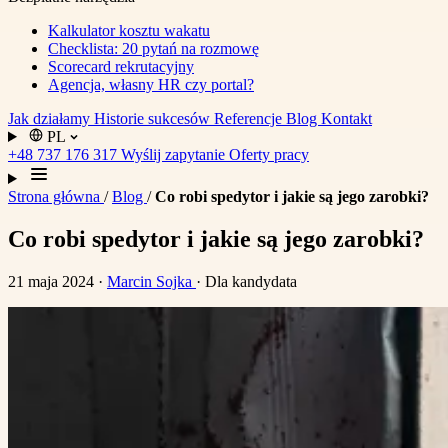
Kalkulator kosztu wakatu
Checklista: 20 pytań na rozmowę
Scorecard rekrutacyjny
Agencja, własny HR czy portal?
Jak działamy
Historie sukcesów
Referencje
Blog
Kontakt
PL
+48 737 176 317
Wyślij zapytanie
Oferty pracy
Strona główna
/
Blog
/
Co robi spedytor i jakie są jego zarobki?
Co robi spedytor i jakie są jego zarobki?
21 maja 2024
·
Marcin Sojka
· Dla kandydata