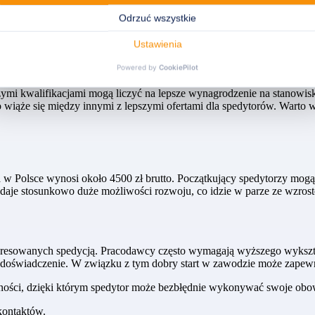
i kwalifikacjami mogą liczyć na lepsze wynagrodzenie na stanowisku
co wiąże się między innymi z lepszymi ofertami dla spedytorów. Warto
olsce wynosi około 4500 zł brutto. Początkujący spedytorzy mogą liczy
ra daje stosunkowo duże możliwości rozwoju, co idzie w parze ze wzro
interesowanych spedycją. Pracodawcy często wymagają wyższego wykszta
 doświadczenie. W związku z tym dobry start w zawodzie może zapew
tności, dzięki którym spedytor może bezbłędnie wykonywać swoje obow
kontaktów.