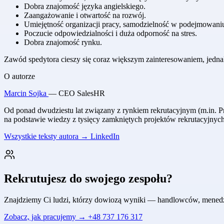
Dobra znajomość języka angielskiego.
Zaangażowanie i otwartość na rozwój.
Umiejętność organizacji pracy, samodzielność w podejmowaniu
Poczucie odpowiedzialności i duża odporność na stres.
Dobra znajomość rynku.
Zawód spedytora cieszy się coraz większym zainteresowaniem, jednak
O autorze
Marcin Sojka
— CEO SalesHR
Od ponad dwudziestu lat związany z rynkiem rekrutacyjnym (m.in. Pr
na podstawie wiedzy z tysięcy zamkniętych projektów rekrutacyjnyc
Wszystkie teksty autora →
LinkedIn
Rekrutujesz do swojego zespołu?
Znajdziemy Ci ludzi, którzy dowiozą wyniki — handlowców, menedżeró
Zobacz, jak pracujemy →
+48 737 176 317