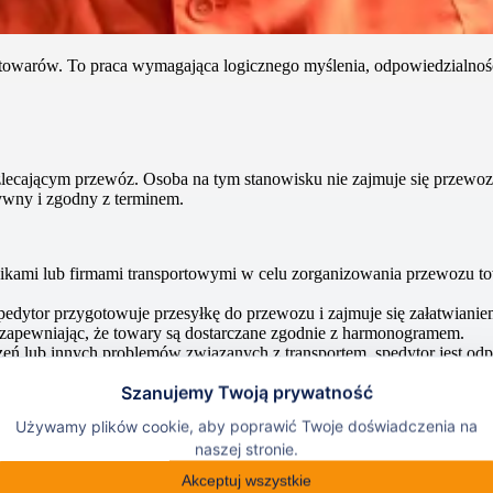
towarów. To praca wymagająca logicznego myślenia, odpowiedzialności 
lecającym przewóz. Osoba na tym stanowisku nie zajmuje się przewoze
tywny i zgodny z terminem.
ikami lub firmami transportowymi w celu zorganizowania przewozu t
Spedytor przygotowuje przesyłkę do przewozu i zajmuje się załatwi
u, zapewniając, że towary są dostarczane zgodnie z harmonogramem.
ń lub innych problemów związanych z transportem, spedytor jest odpo
 klientami — informuje o postępie przewozu oraz odpowiada na pytania
ra?
y innymi: