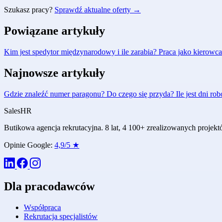
Szukasz pracy?
Sprawdź aktualne oferty →
Powiązane artykuły
Kim jest spedytor międzynarodowy i ile zarabia?
Praca jako kierowca
Najnowsze artykuły
Gdzie znaleźć numer paragonu? Do czego się przyda?
Ile jest dni r
Sales
HR
Butikowa agencja rekrutacyjna. 8 lat, 4 100+ zrealizowanych proje
Opinie Google:
4,9/5 ★
Dla pracodawców
Współpraca
Rekrutacja specjalistów