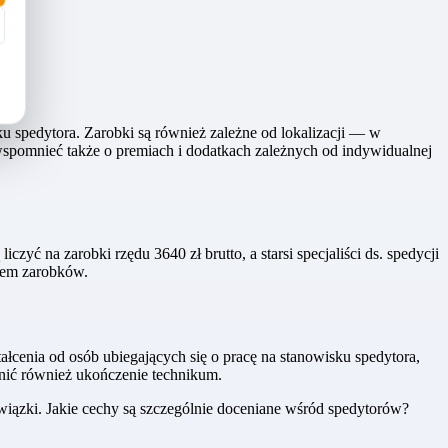
 spedytora. Zarobki są również zależne od lokalizacji — w
 wspomnieć także o premiach i dodatkach zależnych od indywidualnej
ć na zarobki rzędu 3640 zł brutto, a starsi specjaliści ds. spedycji
stem zarobków.
łcenia od osób ubiegających się o pracę na stanowisku spedytora,
nić również ukończenie technikum.
iązki. Jakie cechy są szczególnie doceniane wśród spedytorów?