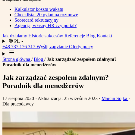
Kalkulator kosztu wakatu
Checklista: 20 pytań na rozmowę
Scorecard rekrutacyjny
Agencja, własny HR czy portal?
Jak działamy
Historie sukcesów
Referencje
Blog
Kontakt
PL
+48 737 176 317
Wyślij zapytanie
Oferty pracy
Strona główna
/
Blog
/
Jak zarządzać zespołem zdalnym?
Poradnik dla menedżerów
Jak zarządzać zespołem zdalnym?
Poradnik dla menedżerów
17 sierpnia 2020
· Aktualizacja: 25 września 2023
·
Marcin Sojka
·
Dla pracodawcy