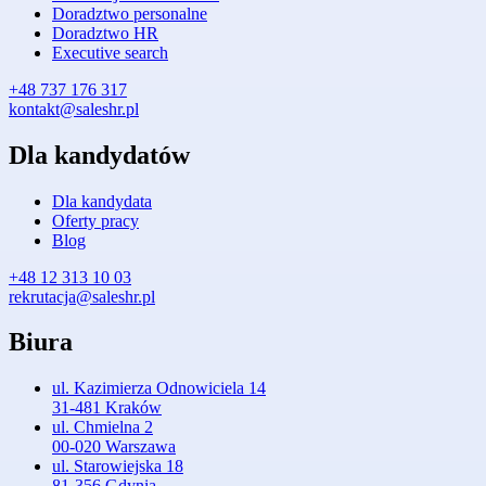
Doradztwo personalne
Doradztwo HR
Executive search
+48 737 176 317
kontakt@saleshr.pl
Dla kandydatów
Dla kandydata
Oferty pracy
Blog
+48 12 313 10 03
rekrutacja@saleshr.pl
Biura
ul. Kazimierza Odnowiciela 14
31-481 Kraków
ul. Chmielna 2
00-020 Warszawa
ul. Starowiejska 18
81-356 Gdynia