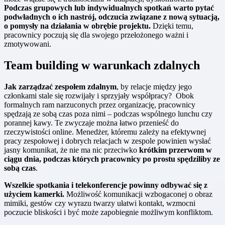
Podczas grupowych lub indywidualnych spotkań warto pytać
podwładnych o ich nastrój, odczucia związane z nową sytuacją,
o pomysły na działania w obrębie projektu.
Dzięki temu,
pracownicy poczują się dla swojego przełożonego ważni i
zmotywowani.
Team building w warunkach zdalnych
Jak zarządzać zespołem zdalnym
, by relacje między jego
członkami stale się rozwijały i sprzyjały współpracy? Obok
formalnych ram narzuconych przez organizację, pracownicy
spędzają ze sobą czas poza nimi – podczas wspólnego lunchu czy
porannej kawy. Te zwyczaje można łatwo przenieść do
rzeczywistości online. Menedżer, któremu zależy na efektywnej
pracy zespołowej i dobrych relacjach w zespole powinien wysłać
jasny komunikat, że nie ma nic przeciwko
krótkim przerwom w
ciągu dnia, podczas których pracownicy po prostu spędziliby ze
sobą czas
.
Wszelkie spotkania i telekonferencje powinny odbywać się z
użyciem kamerki.
Możliwość komunikacji wzbogaconej o obraz
mimiki, gestów czy wyrazu twarzy ułatwi kontakt, wzmocni
poczucie bliskości i być może zapobiegnie możliwym konfliktom.