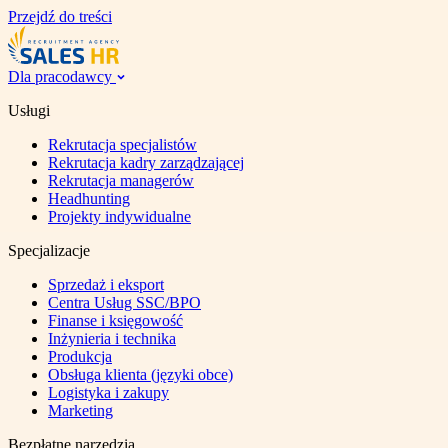
Przejdź do treści
Dla pracodawcy
Usługi
Rekrutacja specjalistów
Rekrutacja kadry zarządzającej
Rekrutacja managerów
Headhunting
Projekty indywidualne
Specjalizacje
Sprzedaż i eksport
Centra Usług SSC/BPO
Finanse i księgowość
Inżynieria i technika
Produkcja
Obsługa klienta (języki obce)
Logistyka i zakupy
Marketing
Bezpłatne narzędzia