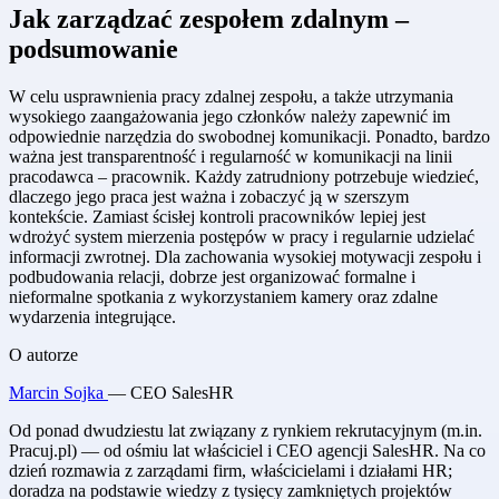
Jak zarządzać zespołem zdalnym –
podsumowanie
W celu usprawnienia pracy zdalnej zespołu, a także utrzymania
wysokiego zaangażowania jego członków należy zapewnić im
odpowiednie narzędzia do swobodnej komunikacji. Ponadto, bardzo
ważna jest transparentność i regularność w komunikacji na linii
pracodawca – pracownik. Każdy zatrudniony potrzebuje wiedzieć,
dlaczego jego praca jest ważna i zobaczyć ją w szerszym
kontekście. Zamiast ścisłej kontroli pracowników lepiej jest
wdrożyć system mierzenia postępów w pracy i regularnie udzielać
informacji zwrotnej. Dla zachowania wysokiej motywacji zespołu i
podbudowania relacji, dobrze jest organizować formalne i
nieformalne spotkania z wykorzystaniem kamery oraz zdalne
wydarzenia integrujące.
O autorze
Marcin Sojka
— CEO SalesHR
Od ponad dwudziestu lat związany z rynkiem rekrutacyjnym (m.in.
Pracuj.pl) — od ośmiu lat właściciel i CEO agencji SalesHR. Na co
dzień rozmawia z zarządami firm, właścicielami i działami HR;
doradza na podstawie wiedzy z tysięcy zamkniętych projektów