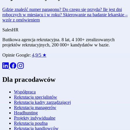
Gdzie znaleźć numer paragonu? Do czego się przyda?
Ile jest dni
roboczych w miesiącu i w roku?
Skierowanie na badanie lekarskie –
wzór z omówieniem
Sales
HR
Butikowa agencja rekrutacyjna. 8 lat, 4 100+ zrealizowanych
projektów rekrutacyjnych, 200 000+ kandydatów w bazie.
Opinie Google:
4,9/5 ★
Dla pracodawców
Współpraca
Rekrutacja specjalistów
Rekrutacja kadry zarządzającej
Rekrutacja managerów
Headhunting
Projekty indywidualne
Rekrutacja poufna
Rekrutacja handlowców