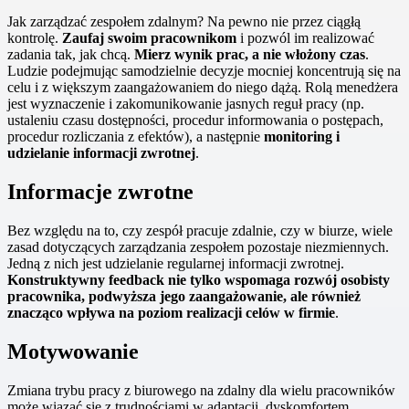
Jak zarządzać zespołem zdalnym? Na pewno nie przez ciągłą
kontrolę.
Zaufaj swoim pracownikom
i pozwól im realizować
zadania tak, jak chcą.
Mierz wynik prac, a nie włożony czas
.
Ludzie podejmując samodzielnie decyzje mocniej koncentrują się na
celu i z większym zaangażowaniem do niego dążą. Rolą menedżera
jest wyznaczenie i zakomunikowanie jasnych reguł pracy (np.
ustaleniu czasu dostępności, procedur informowania o postępach,
procedur rozliczania z efektów), a następnie
monitoring i
udzielanie informacji zwrotnej
.
Informacje zwrotne
Bez względu na to, czy zespół pracuje zdalnie, czy w biurze, wiele
zasad dotyczących zarządzania zespołem pozostaje niezmiennych.
Jedną z nich jest udzielanie regularnej informacji zwrotnej.
Konstruktywny feedback nie tylko wspomaga rozwój osobisty
pracownika, podwyższa jego zaangażowanie, ale również
znacząco wpływa na poziom realizacji celów w firmie
.
Motywowanie
Zmiana trybu pracy z biurowego na zdalny dla wielu pracowników
może wiązać się z trudnościami w adaptacji, dyskomfortem.