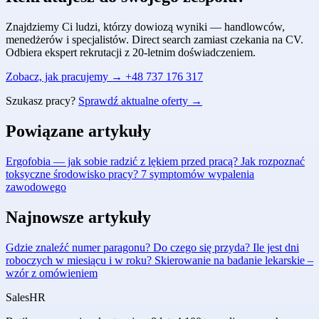
Znajdziemy Ci ludzi, którzy dowiozą wyniki — handlowców,
menedżerów i specjalistów. Direct search zamiast czekania na CV.
Odbiera ekspert rekrutacji z 20-letnim doświadczeniem.
Zobacz, jak pracujemy →
+48 737 176 317
Szukasz pracy?
Sprawdź aktualne oferty →
Powiązane artykuły
Ergofobia — jak sobie radzić z lękiem przed pracą?
Jak rozpoznać
toksyczne środowisko pracy?
7 symptomów wypalenia
zawodowego
Najnowsze artykuły
Gdzie znaleźć numer paragonu? Do czego się przyda?
Ile jest dni
roboczych w miesiącu i w roku?
Skierowanie na badanie lekarskie –
wzór z omówieniem
Sales
HR