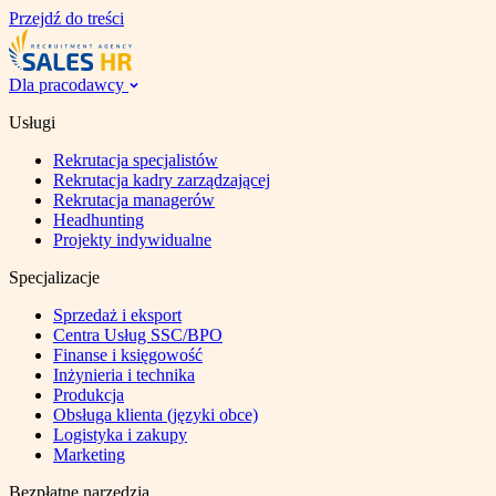
Przejdź do treści
Dla pracodawcy
Usługi
Rekrutacja specjalistów
Rekrutacja kadry zarządzającej
Rekrutacja managerów
Headhunting
Projekty indywidualne
Specjalizacje
Sprzedaż i eksport
Centra Usług SSC/BPO
Finanse i księgowość
Inżynieria i technika
Produkcja
Obsługa klienta (języki obce)
Logistyka i zakupy
Marketing
Bezpłatne narzędzia