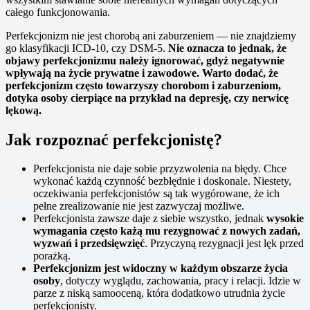
całego funkcjonowania.
Perfekcjonizm nie jest chorobą ani zaburzeniem — nie znajdziemy
go klasyfikacji ICD-10, czy DSM-5.
Nie oznacza to jednak, że
objawy perfekcjonizmu należy ignorować, gdyż negatywnie
wpływają na życie prywatne i zawodowe. Warto dodać, że
perfekcjonizm często towarzyszy chorobom i zaburzeniom,
dotyka osoby cierpiące na przykład na depresję, czy nerwicę
lękową.
Jak rozpoznać perfekcjonistę?
Perfekcjonista nie daje sobie przyzwolenia na błędy. Chce
wykonać każdą czynność bezbłędnie i doskonale. Niestety,
oczekiwania perfekcjonistów są tak wygórowane, że ich
pełne zrealizowanie nie jest zazwyczaj możliwe.
Perfekcjonista zawsze daje z siebie wszystko, jednak
wysokie
wymagania często każą mu rezygnować z nowych zadań,
wyzwań i przedsięwzięć
. Przyczyną rezygnacji jest lęk przed
porażką.
Perfekcjonizm jest widoczny w każdym obszarze życia
osoby
, dotyczy wyglądu, zachowania, pracy i relacji. Idzie w
parze z niską samooceną, która dodatkowo utrudnia życie
perfekcjonisty.