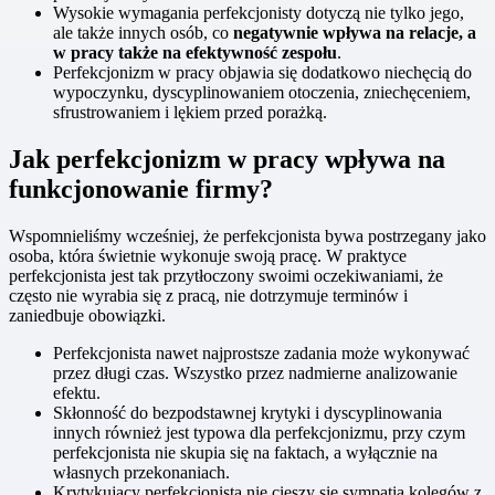
Wysokie wymagania perfekcjonisty dotyczą nie tylko jego,
ale także innych osób, co
negatywnie wpływa na relacje, a
w pracy także na efektywność zespołu
.
Perfekcjonizm w pracy objawia się dodatkowo niechęcią do
wypoczynku, dyscyplinowaniem otoczenia, zniechęceniem,
sfrustrowaniem i lękiem przed porażką.
Jak perfekcjonizm w pracy wpływa na
funkcjonowanie firmy?
Wspomnieliśmy wcześniej, że perfekcjonista bywa postrzegany jako
osoba, która świetnie wykonuje swoją pracę. W praktyce
perfekcjonista jest tak przytłoczony swoimi oczekiwaniami, że
często nie wyrabia się z pracą, nie dotrzymuje terminów i
zaniedbuje obowiązki.
Perfekcjonista nawet najprostsze zadania może wykonywać
przez długi czas. Wszystko przez nadmierne analizowanie
efektu.
Skłonność do bezpodstawnej krytyki i dyscyplinowania
innych również jest typowa dla perfekcjonizmu, przy czym
perfekcjonista nie skupia się na faktach, a wyłącznie na
własnych przekonaniach.
Krytykujący perfekcjonista nie cieszy się sympatią kolegów z