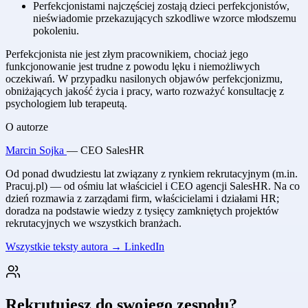
Perfekcjonistami najczęściej zostają dzieci perfekcjonistów,
nieświadomie przekazujących szkodliwe wzorce młodszemu
pokoleniu.
Perfekcjonista nie jest złym pracownikiem, chociaż jego
funkcjonowanie jest trudne z powodu lęku i niemożliwych
oczekiwań. W przypadku nasilonych objawów perfekcjonizmu,
obniżających jakość życia i pracy, warto rozważyć konsultację z
psychologiem lub terapeutą.
O autorze
Marcin Sojka
— CEO SalesHR
Od ponad dwudziestu lat związany z rynkiem rekrutacyjnym (m.in.
Pracuj.pl) — od ośmiu lat właściciel i CEO agencji SalesHR. Na co
dzień rozmawia z zarządami firm, właścicielami i działami HR;
doradza na podstawie wiedzy z tysięcy zamkniętych projektów
rekrutacyjnych we wszystkich branżach.
Wszystkie teksty autora →
LinkedIn
Rekrutujesz do swojego zespołu?