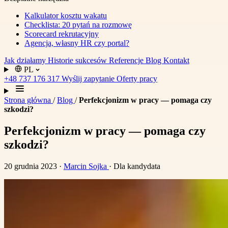
Kalkulator kosztu wakatu
Checklista: 20 pytań na rozmowę
Scorecard rekrutacyjny
Agencja, własny HR czy portal?
Jak działamy
Historie sukcesów
Referencje
Blog
Kontakt
PL
+48 737 176 317
Wyślij zapytanie
Oferty pracy
Strona główna
/
Blog
/
Perfekcjonizm w pracy — pomaga czy
szkodzi?
Perfekcjonizm w pracy — pomaga czy
szkodzi?
20 grudnia 2023
·
Marcin Sojka
· Dla kandydata