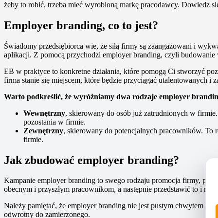
żeby to robić, trzeba mieć wyrobioną markę pracodawcy. Dowiedz si
Employer branding, co to jest?
Świadomy przedsiębiorca wie, że siłą firmy są zaangażowani i wykwal
aplikacji. Z pomocą przychodzi employer branding, czyli budowanie
EB w praktyce to konkretne działania, które pomogą Ci stworzyć po
firma stanie się miejscem, które będzie przyciągać utalentowanych
Warto podkreślić, że wyróżniamy dwa rodzaje employer brandi
Wewnętrzny
, skierowany do osób już zatrudnionych w firmie
pozostania w firmie.
Zewnętrzny
, skierowany do potencjalnych pracowników. To r
firmie.
Jak zbudować employer branding?
Kampanie employer branding to swego rodzaju promocja firmy, przy 
obecnym i przyszłym pracownikom, a następnie przedstawić to i rea
Należy pamiętać, że employer branding nie jest pustym chwytem ma
odwrotny do zamierzonego.