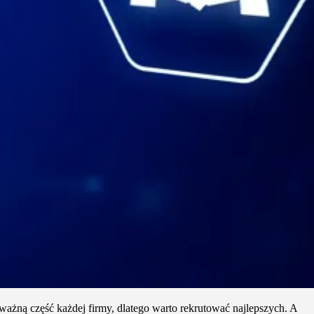
ażną część każdej firmy, dlatego warto rekrutować najlepszych. A