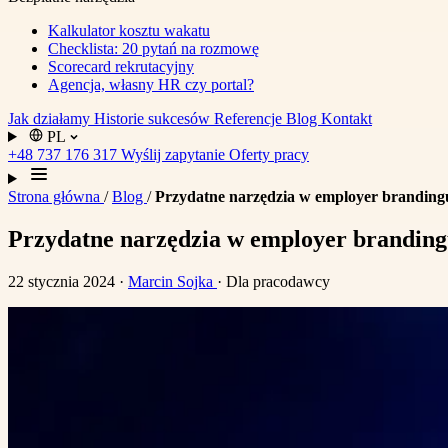
Kalkulator kosztu wakatu
Checklista: 20 pytań na rozmowę
Scorecard rekrutacyjny
Agencja, własny HR czy portal?
Jak działamy
Historie sukcesów
Referencje
Blog
Kontakt
PL
+48 737 176 317
Wyślij zapytanie
Oferty pracy
Strona główna
/
Blog
/
Przydatne narzędzia w employer branding
Przydatne narzędzia w employer brandin
22 stycznia 2024
·
Marcin Sojka
· Dla pracodawcy