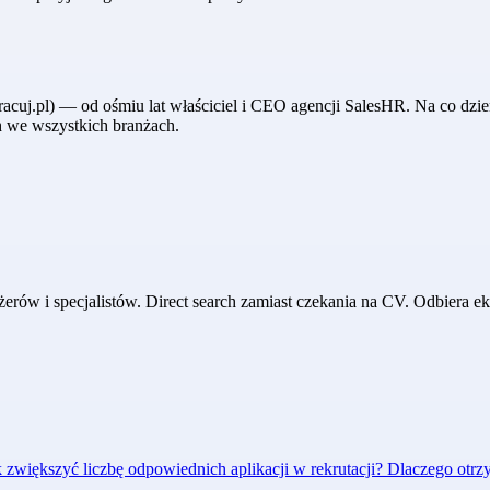
acuj.pl) — od ośmiu lat właściciel i CEO agencji SalesHR. Na co dzie
h we wszystkich branżach.
w i specjalistów. Direct search zamiast czekania na CV. Odbiera eks
k zwiększyć liczbę odpowiednich aplikacji w rekrutacji?
Dlaczego otrzy