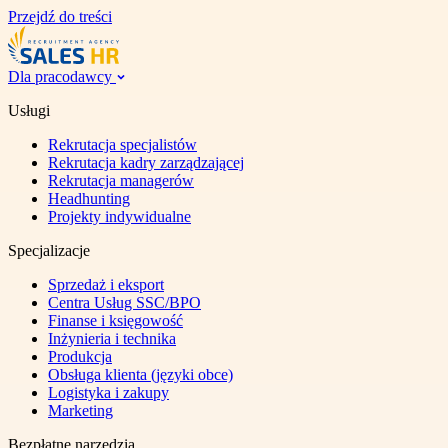
Przejdź do treści
Dla pracodawcy
Usługi
Rekrutacja specjalistów
Rekrutacja kadry zarządzającej
Rekrutacja managerów
Headhunting
Projekty indywidualne
Specjalizacje
Sprzedaż i eksport
Centra Usług SSC/BPO
Finanse i księgowość
Inżynieria i technika
Produkcja
Obsługa klienta (języki obce)
Logistyka i zakupy
Marketing
Bezpłatne narzędzia