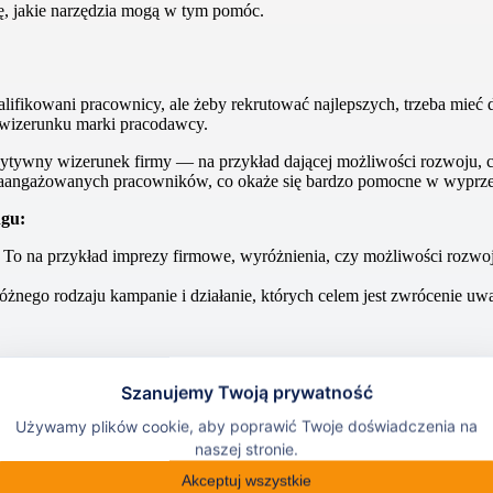
ę, jakie narzędzia mogą w tym pomóc.
ifikowani pracownicy, ale żeby rekrutować najlepszych, trzeba mieć do
 wizerunku marki pracodawcy.
zytywny wizerunek firmy — na przykład dającej możliwości rozwoju, 
 i zaangażowanych pracowników, co okaże się bardzo pomocne w wyprze
ngu:
. To na przykład imprezy firmowe, wyróżnienia, czy możliwości rozwoj
óżnego rodzaju kampanie i działanie, których celem jest zwrócenie uw
czym grupę docelową stanowią pracownicy, a nie klienci. W związku 
lizować w ciekawy sposób.
rketingowym. Jeśli promujesz swoją markę za pomocą konkretnych ben