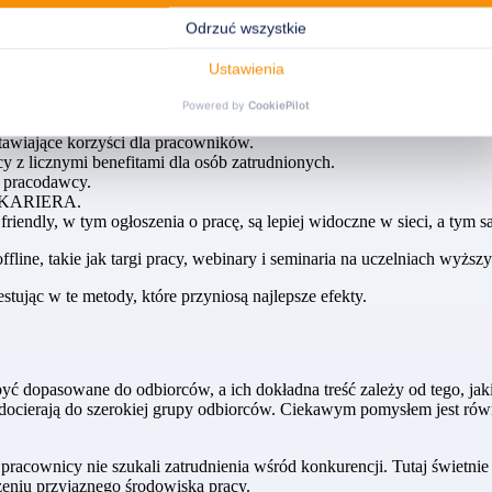
gu
rm, w których panuje powszechna świadomość istotnego wpływu wizeru
cy, do których należą:
tawiające korzyści dla pracowników.
y z licznymi benefitami dla osób zatrudnionych.
ę pracodawcy.
ą KARIERA.
riendly, w tym ogłoszenia o pracę, są lepiej widoczne w sieci, a tym
ine, takie jak targi pracy, webinary i seminaria na uczelniach wyższyc
ując w te metody, które przyniosą najlepsze efekty.
dopasowane do odbiorców, a ich dokładna treść zależy od tego, jakic
 i docierają do szerokiej grupy odbiorców. Ciekawym pomysłem jest rów
racownicy nie szukali zatrudnienia wśród konkurencji. Tutaj świetnie 
zeniu przyjaznego środowiska pracy.