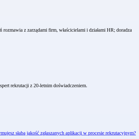
ń rozmawia z zarządami firm, właścicielami i działami HR; doradza
pert rekrutacji z 20-letnim doświadczeniem.
mujesz słabą jakość zgłaszanych aplikacji w procesie rekrutacyjnym?