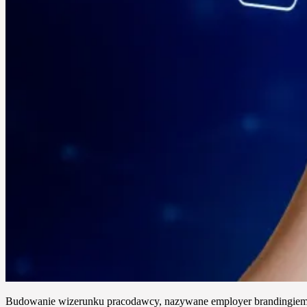
Budowanie wizerunku pracodawcy, nazywane employer brandingiem, to