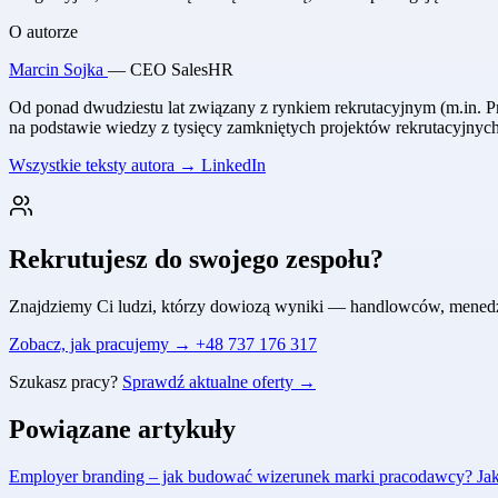
O autorze
Marcin Sojka
— CEO SalesHR
Od ponad dwudziestu lat związany z rynkiem rekrutacyjnym (m.in. Pr
na podstawie wiedzy z tysięcy zamkniętych projektów rekrutacyjnyc
Wszystkie teksty autora →
LinkedIn
Rekrutujesz do swojego zespołu?
Znajdziemy Ci ludzi, którzy dowiozą wyniki — handlowców, menedżeró
Zobacz, jak pracujemy →
+48 737 176 317
Szukasz pracy?
Sprawdź aktualne oferty →
Powiązane artykuły
Employer branding – jak budować wizerunek marki pracodawcy?
Ja