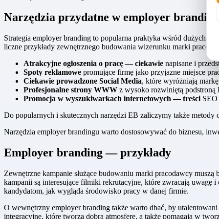
Narzędzia przydatne w employer brandin
Strategia employer branding to popularna praktyka wśród dużych fi
liczne przykłady zewnętrznego budowania wizerunku marki pracodaw
Atrakcyjne ogłoszenia o pracę — ciekawie
napisane i przeds
Spoty reklamowe
promujące firmę jako przyjazne miejsce prac
Ciekawie prowadzone Social Media
, które wyróżniają mark
Profesjonalne strony WWW
z wysoko rozwiniętą podstron
Promocja w wyszukiwarkach internetowych — treści
SEO f
Do popularnych i skutecznych narzędzi EB zaliczymy także metody offl
Narzędzia employer brandingu warto dostosowywać do biznesu, inwest
Employer branding — przykłady
Zewnętrzne kampanie służące budowaniu marki pracodawcy muszą być 
kampanii są interesujące filmiki rekrutacyjne, które zwracają uwagę
kandydatom, jak wygląda środowisko pracy w danej firmie.
O wewnętrzny employer branding także warto dbać, by utalentowani p
integracyjne, które tworzą dobrą atmosferę, a także pomagają w twor