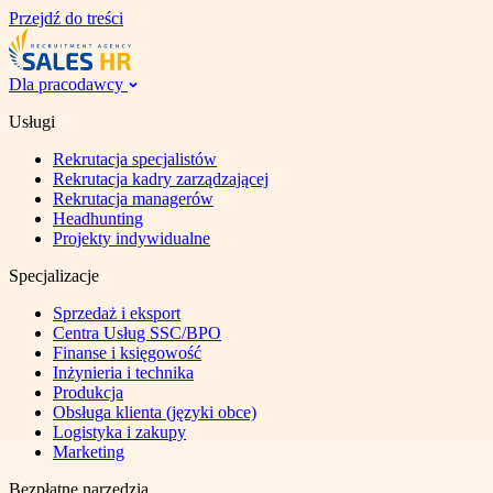
Przejdź do treści
Dla pracodawcy
Usługi
Rekrutacja specjalistów
Rekrutacja kadry zarządzającej
Rekrutacja managerów
Headhunting
Projekty indywidualne
Specjalizacje
Sprzedaż i eksport
Centra Usług SSC/BPO
Finanse i księgowość
Inżynieria i technika
Produkcja
Obsługa klienta (języki obce)
Logistyka i zakupy
Marketing
Bezpłatne narzędzia