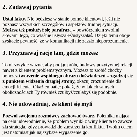
2. Zadawaj pytania
Ustal fakty.
Nie będziesz w stanie pomóc klientowi, jeśli nie
poznasz wszystkich szczegółów i aspektów trudnej sytuacji.
Możesz też posłużyć się parafraz
ą – powtórzeniem swoimi
słowami tego, co właśnie usłyszałeś/usłyszałaś. Dzięki temu oboje
zyskacie pewność, że w komunikacji nie zaszło nieporozumienie.
3. Przyznawaj rację tam, gdzie możesz
To niezwykle ważne, aby podjąć próbę budowy pozytywnej relacji
nawet z klientem problematycznym. Możesz to zrobić choćby
poprzez
tworzenie wspólnego obrazu doświadczeń – zgadzaj się
z punktem widzenia drugiej strony,
okazuj zrozumienie dla
emocji Klienta. Okaż empatię: pokaż, że w takich samych
okolicznościach Ty również czułbyś/czułabyś się podobnie.
4. Nie udowadniaj, że klient się myli
Pozwól swojemu rozmówcy zachować twarz.
Polemika mająca
na celu udowodnienie, że problem wynikł z winy klienta to zawsze
zła strategia, gdyż prowadzi do zaostrzenia konfliktu. Twoim celem
jest natomiast jak najszybsze wygaszenie go.