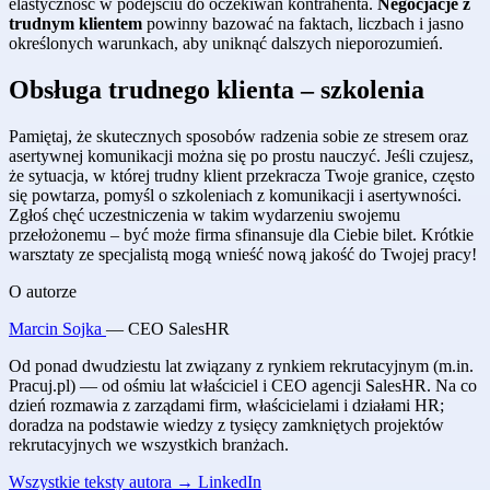
elastyczność w podejściu do oczekiwań kontrahenta.
Negocjacje z
trudnym klientem
powinny bazować na faktach, liczbach i jasno
określonych warunkach, aby uniknąć dalszych nieporozumień.
Obsługa trudnego klienta – szkolenia
Pamiętaj, że skutecznych sposobów radzenia sobie ze stresem oraz
asertywnej komunikacji można się po prostu nauczyć. Jeśli czujesz,
że sytuacja, w której trudny klient przekracza Twoje granice, często
się powtarza, pomyśl o szkoleniach z komunikacji i asertywności.
Zgłoś chęć uczestniczenia w takim wydarzeniu swojemu
przełożonemu – być może firma sfinansuje dla Ciebie bilet. Krótkie
warsztaty ze specjalistą mogą wnieść nową jakość do Twojej pracy!
O autorze
Marcin Sojka
— CEO SalesHR
Od ponad dwudziestu lat związany z rynkiem rekrutacyjnym (m.in.
Pracuj.pl) — od ośmiu lat właściciel i CEO agencji SalesHR. Na co
dzień rozmawia z zarządami firm, właścicielami i działami HR;
doradza na podstawie wiedzy z tysięcy zamkniętych projektów
rekrutacyjnych we wszystkich branżach.
Wszystkie teksty autora →
LinkedIn