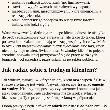
unikaniu realizacji zobowiązań (np. finansowych),
stawianiu wygórowanych, nierealnych wymagań,
niezdecydowaniu, niezorganizowaniu które uniemożliwia
realizację zlecenia,
braku partnerskiego podejścia do relacji biznesowych,
traktowaniu ludzi z góry.
Warto zauważyć, że
definicja
trudnego klienta odnosi się nie tylko
do osoby roszczeniowej czy agresywnej, ale także do takiej, której
postawa lub działania utrudniają realizację wspólnych celów. Może
to być klient nieprzewidywalny, niezdecydowany, albo taki, który
nie dotrzymuje ustaleń. Świadomość, że „trudny klient” to pojęcie
szerokie, pozwala lepiej przygotować się do pracy w różnych
branżach – od sprzedaży, przez usługi, aż po sektor publiczny.
Jak radzić sobie z trudnym klientem?
Jak widzisz, sytuacji, w których trudny klient może wpędzić Cię w
stresową sytuację jest wiele. Najważniejsze, aby
trzymać emocje
na wodzy
. Nie przyjmuj postawy czy zarzutów kontrahenta jako
ataku personalnego. Jego zachowanie ma związek z sytuacją
biznesową, a Ty reprezentujesz firmę, z którą współpracuje.
Dobrą praktyką będzie również
oddzielenie ludzi od problemu
. W