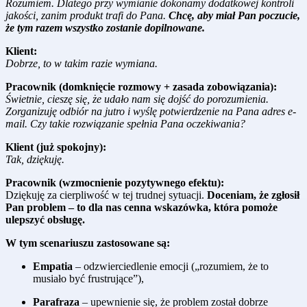
Rozumiem. Dlatego przy wymianie dokonamy dodatkowej kontroli
jakości, zanim produkt trafi do Pana.
Chcę, aby miał Pan poczucie,
że tym razem wszystko zostanie dopilnowane.
Klient:
Dobrze, to w takim razie wymiana.
Pracownik (domknięcie rozmowy + zasada zobowiązania):
Świetnie, cieszę się, że udało nam się dojść do porozumienia.
Zorganizuję odbiór na jutro i wyślę potwierdzenie na Pana adres e-
mail. Czy takie rozwiązanie spełnia Pana oczekiwania?
Klient (już spokojny):
Tak, dziękuję.
Pracownik (wzmocnienie pozytywnego efektu):
Dziękuję za cierpliwość w tej trudnej sytuacji.
Doceniam, że zgłosił
Pan problem – to dla nas cenna wskazówka, która pomoże
ulepszyć obsługę.
W tym scenariuszu zastosowane są:
Empatia
– odzwierciedlenie emocji („rozumiem, że to
musiało być frustrujące”),
Parafraza
– upewnienie się, że problem został dobrze