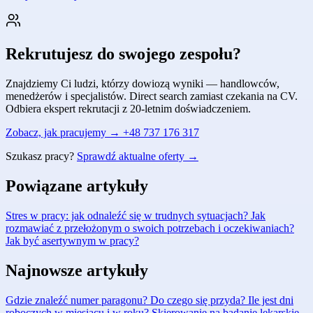
Rekrutujesz do swojego zespołu?
Znajdziemy Ci ludzi, którzy dowiozą wyniki — handlowców,
menedżerów i specjalistów. Direct search zamiast czekania na CV.
Odbiera ekspert rekrutacji z 20-letnim doświadczeniem.
Zobacz, jak pracujemy →
+48 737 176 317
Szukasz pracy?
Sprawdź aktualne oferty →
Powiązane artykuły
Stres w pracy: jak odnaleźć się w trudnych sytuacjach?
Jak
rozmawiać z przełożonym o swoich potrzebach i oczekiwaniach?
Jak być asertywnym w pracy?
Najnowsze artykuły
Gdzie znaleźć numer paragonu? Do czego się przyda?
Ile jest dni
roboczych w miesiącu i w roku?
Skierowanie na badanie lekarskie –