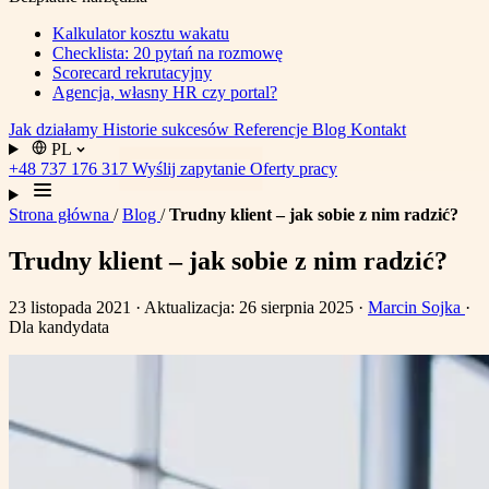
Kalkulator kosztu wakatu
Checklista: 20 pytań na rozmowę
Scorecard rekrutacyjny
Agencja, własny HR czy portal?
Jak działamy
Historie sukcesów
Referencje
Blog
Kontakt
PL
+48 737 176 317
Wyślij zapytanie
Oferty pracy
Strona główna
/
Blog
/
Trudny klient – jak sobie z nim radzić?
Trudny klient – jak sobie z nim radzić?
23 listopada 2021
· Aktualizacja: 26 sierpnia 2025
·
Marcin Sojka
·
Dla kandydata