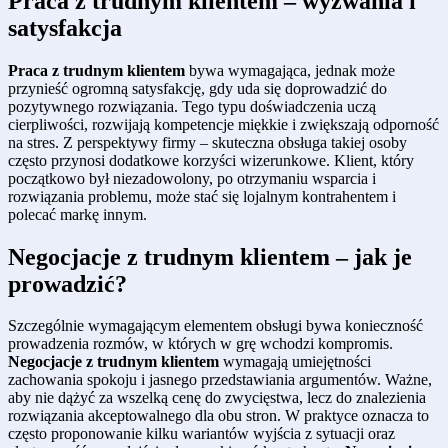
Praca z trudnym klientem – wyzwania i
satysfakcja
Praca z trudnym klientem
bywa wymagająca, jednak może
przynieść ogromną satysfakcję, gdy uda się doprowadzić do
pozytywnego rozwiązania. Tego typu doświadczenia uczą
cierpliwości, rozwijają kompetencje miękkie i zwiększają odporność
na stres. Z perspektywy firmy – skuteczna obsługa takiej osoby
często przynosi dodatkowe korzyści wizerunkowe. Klient, który
początkowo był niezadowolony, po otrzymaniu wsparcia i
rozwiązania problemu, może stać się lojalnym kontrahentem i
polecać markę innym.
Negocjacje z trudnym klientem – jak je
prowadzić?
Szczególnie wymagającym elementem obsługi bywa konieczność
prowadzenia rozmów, w których w grę wchodzi kompromis.
Negocjacje z trudnym klientem
wymagają umiejętności
zachowania spokoju i jasnego przedstawiania argumentów. Ważne,
aby nie dążyć za wszelką cenę do zwycięstwa, lecz do znalezienia
rozwiązania akceptowalnego dla obu stron. W praktyce oznacza to
często proponowanie kilku wariantów wyjścia z sytuacji oraz