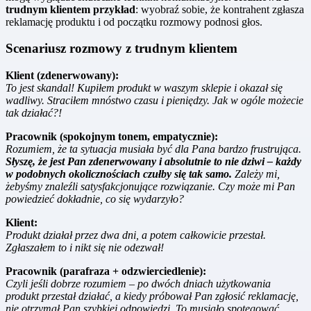
trudnym klientem przykład
: wyobraź sobie, że kontrahent zgłasza
reklamację produktu i od początku rozmowy podnosi głos.
Scenariusz rozmowy z trudnym klientem
Klient (zdenerwowany):
To jest skandal! Kupiłem produkt w waszym sklepie i okazał się
wadliwy. Straciłem mnóstwo czasu i pieniędzy. Jak w ogóle możecie
tak działać?!
Pracownik (spokojnym tonem, empatycznie):
Rozumiem, że ta sytuacja musiała być dla Pana bardzo frustrująca.
Słyszę, że jest Pan zdenerwowany i absolutnie to nie dziwi – każdy
w podobnych okolicznościach czułby się tak samo.
Zależy mi,
żebyśmy znaleźli satysfakcjonujące rozwiązanie. Czy może mi Pan
powiedzieć dokładnie, co się wydarzyło?
Klient:
Produkt działał przez dwa dni, a potem całkowicie przestał.
Zgłaszałem to i nikt się nie odezwał!
Pracownik (parafraza + odzwierciedlenie):
Czyli jeśli dobrze rozumiem – po dwóch dniach użytkowania
produkt przestał działać, a kiedy próbował Pan zgłosić reklamację,
nie otrzymał Pan szybkiej odpowiedzi. To musiało spotęgować