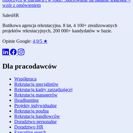
wzór z omówieniem
Sales
HR
Butikowa agencja rekrutacyjna. 8 lat, 4 100+ zrealizowanych
projektów rekrutacyjnych, 200 000+ kandydatów w bazie.
Opinie Google:
4,9/5 ★
Dla pracodawców
Współpraca
Rekrutacja specjalistów
Rekrutacja kadry zarządzającej
Rekrutacja managerów
Headhunting
Projekty indywidualne
Rekrutacja poufna
Rekrutacja handlowców
Doradztwo personalne
Doradztwo HR
Executive search