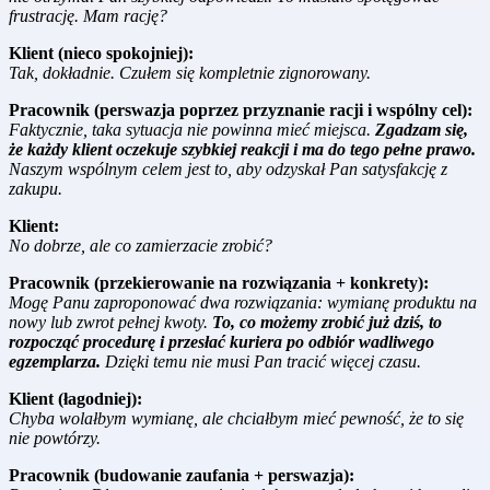
frustrację. Mam rację?
Klient (nieco spokojniej):
Tak, dokładnie. Czułem się kompletnie zignorowany.
Pracownik (perswazja poprzez przyznanie racji i wspólny cel):
Faktycznie, taka sytuacja nie powinna mieć miejsca.
Zgadzam się,
że każdy klient oczekuje szybkiej reakcji i ma do tego pełne prawo.
Naszym wspólnym celem jest to, aby odzyskał Pan satysfakcję z
zakupu.
Klient:
No dobrze, ale co zamierzacie zrobić?
Pracownik (przekierowanie na rozwiązania + konkrety):
Mogę Panu zaproponować dwa rozwiązania: wymianę produktu na
nowy lub zwrot pełnej kwoty.
To, co możemy zrobić już dziś, to
rozpocząć procedurę i przesłać kuriera po odbiór wadliwego
egzemplarza.
Dzięki temu nie musi Pan tracić więcej czasu.
Klient (łagodniej):
Chyba wolałbym wymianę, ale chciałbym mieć pewność, że to się
nie powtórzy.
Pracownik (budowanie zaufania + perswazja):