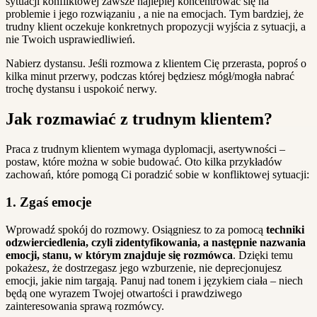
sytuacji konfliktowej zawsze najlepiej koncentrować się na
problemie i jego rozwiązaniu , a nie na emocjach. Tym bardziej, że
trudny klient oczekuje konkretnych propozycji wyjścia z sytuacji, a
nie Twoich usprawiedliwień.
Nabierz dystansu. Jeśli rozmowa z klientem Cię przerasta, poproś o
kilka minut przerwy, podczas której będziesz mógł/mogła nabrać
trochę dystansu i uspokoić nerwy.
Jak rozmawiać z trudnym klientem?
Praca z trudnym klientem wymaga dyplomacji, asertywności –
postaw, które można w sobie budować. Oto kilka przykładów
zachowań, które pomogą Ci poradzić sobie w konfliktowej sytuacji:
1. Zgaś emocje
Wprowadź spokój do rozmowy. Osiągniesz to za pomocą
techniki
odzwierciedlenia, czyli zidentyfikowania, a następnie nazwania
emocji, stanu, w którym znajduje się rozmówca
. Dzięki temu
pokażesz, że dostrzegasz jego wzburzenie, nie deprecjonujesz
emocji, jakie nim targają. Panuj nad tonem i językiem ciała – niech
będą one wyrazem Twojej otwartości i prawdziwego
zainteresowania sprawą rozmówcy.