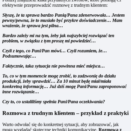
efektywnie przeprowadzić rozmowę z trudnym klientem:
Słyszę, że ta sprawa bardzo Panią/Pana zdenerwowała… Jestem
pewny/pewna, że to musiało być przykre doświadczenie… Mam
wrażenie, że sprawa jest pilna…
Bardzo zależy mi na tym, żeby jak najszybciej rozwiązać ten
problem, w związku z tym proszę mi powiedzieć…
Czyli z tego, co Pani/Pan mówi… Czyli rozumiem, że…
Podsumowując…
Faktycznie, taka sytuacja nie powinna mieć miejsca…
To, co w tym momencie mogę zrobić, to zadzwonię do działu
produkcji, żeby sprawdzić… Za 10 minut będę miał/miała
konkretną informację… Już dziś mogę Pani/Panu zaproponować
inne rozwiązanie…
Czy to, co ustaliliśmy spełnia Pani/Pana oczekiwania?
Rozmowa z trudnym klientem – przykład z praktyki
Warto odwołać się do konkretnej sytuacji, aby zobrazować, jak
mogą wyglądać skuteczne techniki komunikacyjne.
Rozmowa z