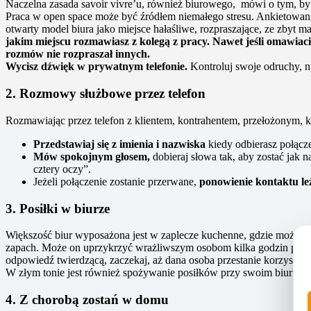
Naczelna zasada savoir vivre’u, również biurowego, mówi o tym, by 
Praca w open space może być źródłem niemałego stresu. Ankietowan
otwarty model biura jako miejsce hałaśliwe, rozpraszające, ze zbyt ma
jakim miejscu rozmawiasz z kolegą z pracy. Nawet jeśli omawiaci
rozmów nie rozpraszał innych.
Wycisz dźwięk w prywatnym telefonie.
Kontroluj swoje odruchy, n
2. Rozmowy służbowe przez telefon
Rozmawiając przez telefon z klientem, kontrahentem, przełożonym, ki
Przedstawiaj się z imienia i nazwiska
kiedy odbierasz połącze
Mów spokojnym głosem,
dobieraj słowa tak, aby zostać jak
cztery oczy”.
Jeżeli połączenie zostanie przerwane,
ponowienie kontaktu leż
3. Posiłki w biurze
Większość biur wyposażona jest w zaplecze kuchenne, gdzie można o
zapach. Może on uprzykrzyć wrażliwszym osobom kilka godzin pracy. 
odpowiedź twierdzącą, zaczekaj, aż dana osoba przestanie korzystać
W złym tonie jest również spożywanie posiłków przy swoim biurku, zw
4. Z chorobą zostań w domu