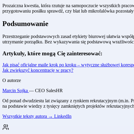
Prozaiczna kwestia, która rzutuje na samopoczucie wszystkich prac
przygotowaniu posiłku sprawdź, czy blat lub mikrofalówka pozostały
Podsumowanie
Przestrzeganie podstawowych zasad etykiety biurowej ułatwia współpr
utrzymanie porządku. Bez wykazywania się podstawową wrażliwością n
Artykuły, które mogą Cię zainteresować:
Jak pisać oficjalne maile krok po kroku – wytyczne służbowej koresp
Jak zwiększyć koncentrację w pracy?
O autorze
Marcin Sojka
— CEO SalesHR
Od ponad dwudziestu lat związany z rynkiem rekrutacyjnym (m.in. Pr
na podstawie wiedzy z tysięcy zamkniętych projektów rekrutacyjnyc
Wszystkie teksty autora →
LinkedIn