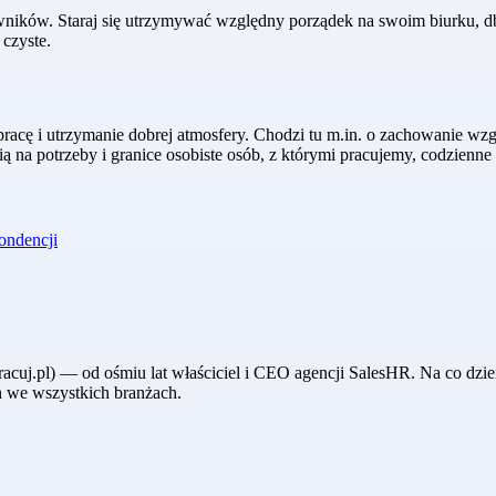
owników. Staraj się utrzymywać względny porządek na swoim biurku, 
 czyste.
acę i utrzymanie dobrej atmosfery. Chodzi tu m.in. o zachowanie wzgl
a potrzeby i granice osobiste osób, z którymi pracujemy, codzienne 
ondencji
acuj.pl) — od ośmiu lat właściciel i CEO agencji SalesHR. Na co dzie
h we wszystkich branżach.