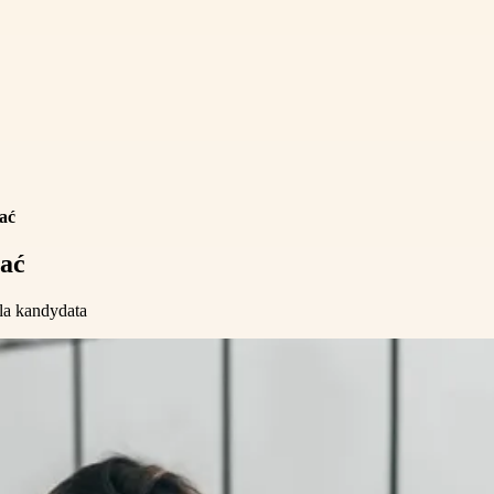
nać
nać
la kandydata