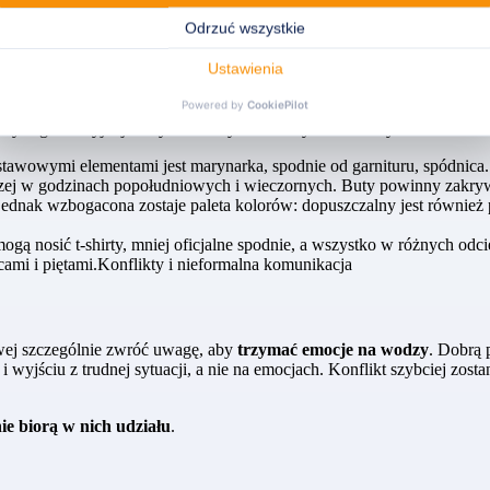
ona/przeziębionym rozsądniej będzie pracować zdalnie lub wziąć L4. Po
ltury organizacyjnej firmy. Biurowy ubiór zwykle dzielimy na:
dstawowymi elementami jest marynarka, spodnie od garnituru, spódnica
aczej w godzinach popołudniowych i wieczornych. Buty powinny zakrywa
 jednak wzbogacona zostaje paleta kolorów: dopuszczalny jest również 
ogą nosić t-shirty, mniej oficjalne spodnie, a wszystko w różnych odci
ami i piętami.Konflikty i nieformalna komunikacja
owej szczególnie zwróć uwagę, aby
trzymać emocje na wodzy
. Dobrą 
 i wyjściu z trudnej sytuacji, a nie na emocjach. Konflikt szybciej zo
e biorą w nich udziału
.