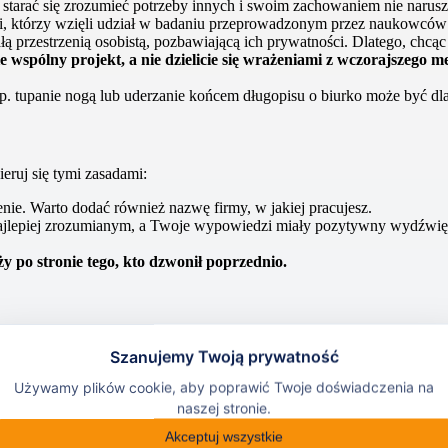
starać się zrozumieć potrzeby innych i swoim zachowaniem nie narusza
i, którzy wzięli udział w badaniu przeprowadzonym przez naukowców
łą przestrzenią osobistą, pozbawiającą ich prywatności. Dlatego, chcąc
e wspólny projekt, a nie dzielicie się wrażeniami z wczorajszego 
p. tupanie nogą lub uderzanie końcem długopisu o biurko może być dl
eruj się tymi zasadami:
nie. Warto dodać również nazwę firmy, w jakiej pracujesz.
 najlepiej zrozumianym, a Twoje wypowiedzi miały pozytywny wydźwię
y po stronie tego, kto dzwonił poprzednio.
dgrzać sobie przyniesiony do pracy posiłek. Problem powstaje wtedy
Dlatego jeśli nie wyobrażasz sobie swojego lunchu bez wonnego dodat
 z kuchennego pomieszczenia.
łaszcza jeśli znajduje się on w open space.