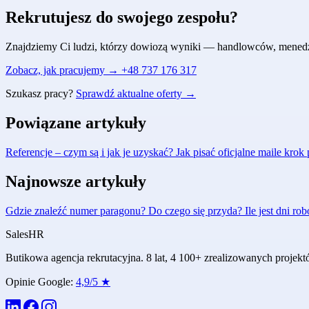
Rekrutujesz do swojego zespołu?
Znajdziemy Ci ludzi, którzy dowiozą wyniki — handlowców, menedżeró
Zobacz, jak pracujemy →
+48 737 176 317
Szukasz pracy?
Sprawdź aktualne oferty →
Powiązane artykuły
Referencje – czym są i jak je uzyskać?
Jak pisać oficjalne maile kro
Najnowsze artykuły
Gdzie znaleźć numer paragonu? Do czego się przyda?
Ile jest dni r
Sales
HR
Butikowa agencja rekrutacyjna. 8 lat, 4 100+ zrealizowanych proje
Opinie Google:
4,9/5 ★