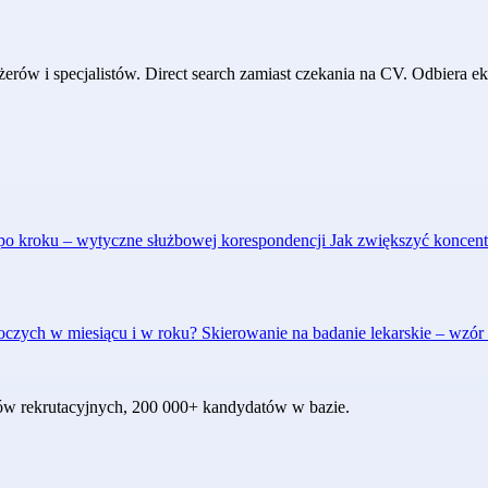
w i specjalistów. Direct search zamiast czekania na CV. Odbiera eks
k po kroku – wytyczne służbowej korespondencji
Jak zwiększyć koncent
oboczych w miesiącu i w roku?
Skierowanie na badanie lekarskie – wzó
któw rekrutacyjnych, 200 000+ kandydatów w bazie.