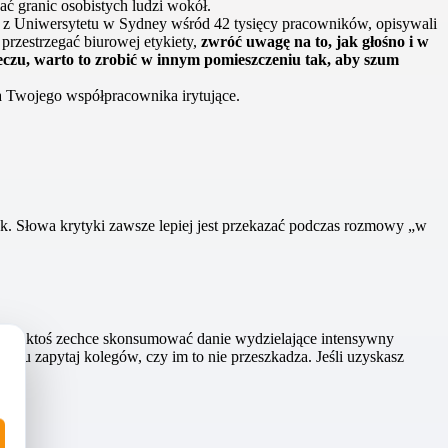
ć granic osobistych ludzi wokół.
 z Uniwersytetu w Sydney wśród 42 tysięcy pracowników, opisywali
 przestrzegać biurowej etykiety,
zwróć uwagę na to, jak głośno i w
meczu, warto to zrobić w innym pomieszczeniu tak, aby szum
a Twojego współpracownika irytujące.
k. Słowa krytyki zawsze lepiej jest przekazać podczas rozmowy „w
, gdy ktoś zechce skonsumować danie wydzielające intensywny
ku zapytaj kolegów, czy im to nie przeszkadza. Jeśli uzyskasz