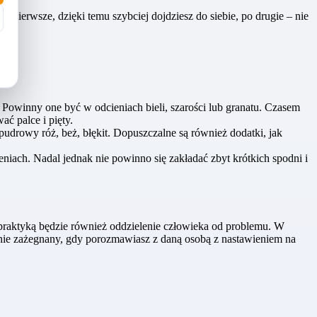
 pierwsze, dzięki temu szybciej dojdziesz do siebie, po drugie – nie
. Powinny one być w odcieniach bieli, szarości lub granatu. Czasem
ć palce i pięty.
pudrowy róż, beż, błękit. Dopuszczalne są również dodatki, jak
eniach. Nadal jednak nie powinno się zakładać zbyt krótkich spodni i
praktyką będzie również oddzielenie człowieka od problemu. W
stanie zażegnany, gdy porozmawiasz z daną osobą z nastawieniem na