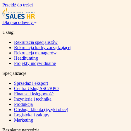
Przejdź do treści
Dla pracodawcy
Usługi
Rekrutacja specjalistów
Rekrutacja kadry zarządzającej
Rekrutacja managerów
Headhunting
Projekty indywidualne
Specjalizacje
Sprzedaż i eksport
Centra Usług SSC/BPO
Finanse i księgowość
Inżynieria i technika
Produkcja
Obsługa klienta (języki obce)
Logistyka i zakupy
Marketing
Bezpłatne narzędzia