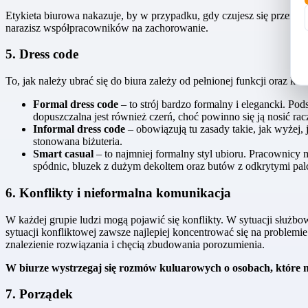
Etykieta biurowa nakazuje, by w przypadku, gdy czujesz się przeziębi
narazisz współpracowników na zachorowanie.
5. Dress code
To, jak należy ubrać się do biura zależy od pełnionej funkcji oraz ku
Formal dress code
– to strój bardzo formalny i elegancki. Po
dopuszczalna jest również czerń, choć powinno się ją nosić r
Informal dress code
– obowiązują tu zasady takie, jak wyżej,
stonowana biżuteria.
Smart casual
– to najmniej formalny styl ubioru. Pracownicy m
spódnic, bluzek z dużym dekoltem oraz butów z odkrytymi palc
6. Konflikty i nieformalna komunikacja
W każdej grupie ludzi mogą pojawić się konflikty. W sytuacji służb
sytuacji konfliktowej zawsze najlepiej koncentrować się na problemie
znalezienie rozwiązania i chęcią zbudowania porozumienia.
W biurze wystrzegaj się rozmów kuluarowych o osobach, które ni
7. Porządek