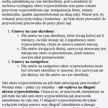
osobą zatrudnioną na czas nieokreślony, pod warunkiem że
zachowa wymagany okres wypowiedzenia oraz jasno wskaże
przyczynę wypowiedzenia (np. reorganizacja firmy, zmiany
strukturalne, spadek zapotrzebowania na daną rolę). Ważne jest, by
wskazać przyczynę realną i konkretną – jej brak może prowadzić do
przywrócenia pracownika do pracy przez sąd.
Umowy na czas określony
:
Dla umów na czas określony, które trwają krócej niż 6
miesięcy, zwykle stosuje się 2-tygodniowy okres
wypowiedzenia, chyba że umowa stanowi inaczej.
Dla umów trwających dłużej, zazwyczaj stosowany jest
miesięczny okres wypowiedzenia, jeżeli umowa
zawiera takie postanowienie.
Umowy na zastępstwo
:
Dla umów na zastępstwo okres wypowiedzenia może
być również określony w umowie, lecz zazwyczaj nie
jest dłuższy niż dla umów na czas określony.
Jaki okres wypowiedzenia na pół etatu obowiązuje pracownika?
Wymiar etatu – pełny czy niepełny –
nie wpływa na długość
okresu wypowiedzenia
. Oznacza to, że pracownik zatrudniony na
pół etatu ma taki sam okres wypowiedzenia jak pracownik
zatrudniony na cały etat. O długości wypowiedzenia decyduje
wyłącznie rodzaj umowy oraz długość zatrudnienia u danego