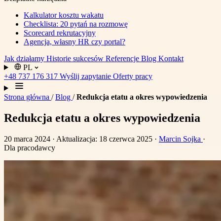
Kalkulator kosztu wakatu
Checklista: 20 pytań na rozmowę
Scorecard rekrutacyjny
Agencja, własny HR czy portal?
Jak działamy
Historie sukcesów
Referencje
Blog
Kontakt
PL
+48 737 176 317
Wyślij zapytanie
Oferty pracy
Strona główna
/
Blog
/
Redukcja etatu a okres wypowiedzenia
Redukcja etatu a okres wypowiedzenia
20 marca 2024
· Aktualizacja: 18 czerwca 2025
·
Marcin Sojka
·
Dla pracodawcy