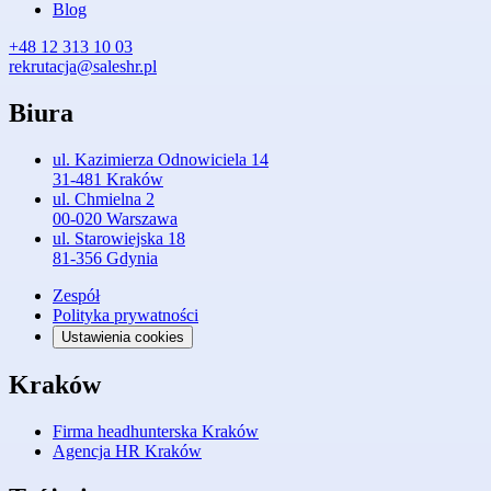
Blog
+48 12 313 10 03
rekrutacja@saleshr.pl
Biura
ul. Kazimierza Odnowiciela 14
31-481 Kraków
ul. Chmielna 2
00-020 Warszawa
ul. Starowiejska 18
81-356 Gdynia
Zespół
Polityka prywatności
Ustawienia cookies
Kraków
Firma headhunterska Kraków
Agencja HR Kraków