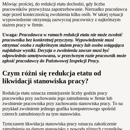
Mówiąc prościej, do redukcji etatu dochodzi, gdy liczba
pracowników przewyższa zapotrzebowanie. Nierzadko pracodawca
staje przed koniecznością zwolnienia kilku osób. W takiej sytuacji
wypowiedzenie otrzymują zazwyczaj pracownicy z najkrótszym
stażem pracy w firmie.
Uwaga:
Pracodawca w ramach redukcji etatu nie może zwolnić
pracownika bez konkretnej przyczyny. Wypowiedzenie musi
otrzymać osoba z najkrótszym stażem pracy lub osoba osiągająca
najsłabsze wyniki. Decyzja o zwolnieniu zawsze musi być
odpowiednio umotywowana, w przeciwnym razie pracownik może
zgłosić pracodawcę do Państwowej Inspekcji Pracy.
Czym różni się redukcja etatu od
likwidacji stanowiska pracy?
Redukcja etatu oznacza zmniejszenie liczby godzin pracy
pracownika przy zachowaniu jego zatrudnienia w firmie lub
zwolnienie pracownika przy zachowaniu stanowiska pracy. To na
przykład zwolnienie jednego grafika komputerowego spośród
czterech zatrudnionych na tym stanowisku.
Tymczasem likwidacja stanowiska pracy oznacza zakończenie
zatrudnienia na danym stanowisku z powodu różnych czynników,