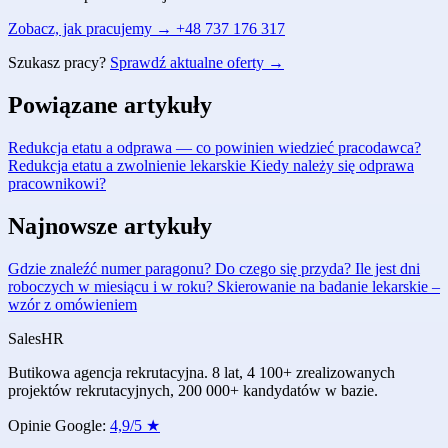
Zobacz, jak pracujemy →
+48 737 176 317
Szukasz pracy?
Sprawdź aktualne oferty →
Powiązane artykuły
Redukcja etatu a odprawa — co powinien wiedzieć pracodawca?
Redukcja etatu a zwolnienie lekarskie
Kiedy należy się odprawa
pracownikowi?
Najnowsze artykuły
Gdzie znaleźć numer paragonu? Do czego się przyda?
Ile jest dni
roboczych w miesiącu i w roku?
Skierowanie na badanie lekarskie –
wzór z omówieniem
Sales
HR
Butikowa agencja rekrutacyjna. 8 lat, 4 100+ zrealizowanych
projektów rekrutacyjnych, 200 000+ kandydatów w bazie.
Opinie Google:
4,9/5 ★