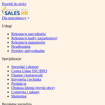
Przejdź do treści
Dla pracodawcy
Usługi
Rekrutacja specjalistów
Rekrutacja kadry zarządzającej
Rekrutacja managerów
Headhunting
Projekty indywidualne
Specjalizacje
Sprzedaż i eksport
Centra Usług SSC/BPO
Finanse i księgowość
Inżynieria i technika
Produkcja
Obsługa klienta (języki obce)
Logistyka i zakupy
Marketing
Bezpłatne narzędzia