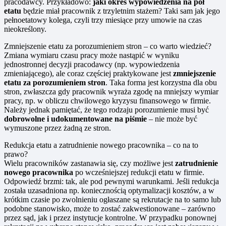
pracodawcy. Przykładowo:
jaki okres wypowiedzenia na pół
etatu
będzie miał pracownik z trzyletnim stażem? Taki sam jak jego
pełnoetatowy kolega, czyli trzy miesiące przy umowie na czas
nieokreślony.
Zmniejszenie etatu za porozumieniem stron – co warto wiedzieć?
Zmiana wymiaru czasu pracy może nastąpić w wyniku
jednostronnej decyzji pracodawcy (np. wypowiedzenia
zmieniającego), ale coraz częściej praktykowane jest
zmniejszenie
etatu za porozumieniem stron
. Taka forma jest korzystna dla obu
stron, zwłaszcza gdy pracownik wyraża zgodę na mniejszy wymiar
pracy, np. w obliczu chwilowego kryzysu finansowego w firmie.
Należy jednak pamiętać, że tego rodzaju porozumienie musi być
dobrowolne i udokumentowane na piśmie
– nie może być
wymuszone przez żadną ze stron.
Redukcja etatu a zatrudnienie nowego pracownika – co na to
prawo?
Wielu pracowników zastanawia się, czy możliwe jest
zatrudnienie
nowego pracownika
po wcześniejszej redukcji etatu w firmie.
Odpowiedź brzmi: tak, ale pod pewnymi warunkami. Jeśli redukcja
została uzasadniona np. koniecznością optymalizacji kosztów, a w
krótkim czasie po zwolnieniu ogłaszane są rekrutacje na to samo lub
podobne stanowisko, może to zostać zakwestionowane – zarówno
przez sąd, jak i przez instytucje kontrolne. W przypadku ponownej