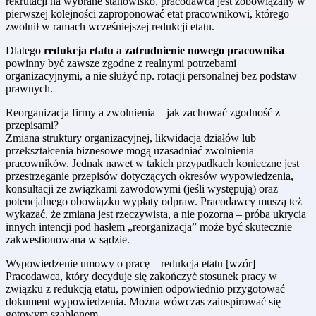
rekrutacji na wybrane stanowisko, pracodawca jest zobowiązany w
pierwszej kolejności zaproponować etat pracownikowi, którego
zwolnił w ramach wcześniejszej redukcji etatu.
Dlatego
redukcja etatu a zatrudnienie nowego pracownika
powinny być zawsze zgodne z realnymi potrzebami
organizacyjnymi, a nie służyć np. rotacji personalnej bez podstaw
prawnych.
Reorganizacja firmy a zwolnienia – jak zachować zgodność z
przepisami?
Zmiana struktury organizacyjnej, likwidacja działów lub
przekształcenia biznesowe mogą uzasadniać zwolnienia
pracowników. Jednak nawet w takich przypadkach konieczne jest
przestrzeganie przepisów dotyczących okresów wypowiedzenia,
konsultacji ze związkami zawodowymi (jeśli występują) oraz
potencjalnego obowiązku wypłaty odpraw. Pracodawcy muszą też
wykazać, że zmiana jest rzeczywista, a nie pozorna – próba ukrycia
innych intencji pod hasłem „reorganizacja” może być skutecznie
zakwestionowana w sądzie.
Wypowiedzenie umowy o pracę – redukcja etatu [wzór]
Pracodawca, który decyduje się zakończyć stosunek pracy w
związku z redukcją etatu, powinien odpowiednio przygotować
dokument wypowiedzenia. Można wówczas zainspirować się
gotowym szablonem.