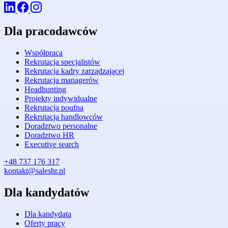
Dla pracodawców
Współpraca
Rekrutacja specjalistów
Rekrutacja kadry zarządzającej
Rekrutacja managerów
Headhunting
Projekty indywidualne
Rekrutacja poufna
Rekrutacja handlowców
Doradztwo personalne
Doradztwo HR
Executive search
+48 737 176 317
kontakt@saleshr.pl
Dla kandydatów
Dla kandydata
Oferty pracy