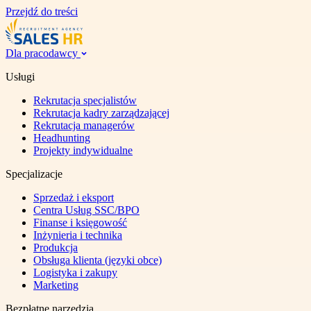
Przejdź do treści
Dla pracodawcy
Usługi
Rekrutacja specjalistów
Rekrutacja kadry zarządzającej
Rekrutacja managerów
Headhunting
Projekty indywidualne
Specjalizacje
Sprzedaż i eksport
Centra Usług SSC/BPO
Finanse i księgowość
Inżynieria i technika
Produkcja
Obsługa klienta (języki obce)
Logistyka i zakupy
Marketing
Bezpłatne narzędzia