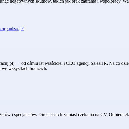
uniknąć negatywnych skutków, takich jak brak zaufania i współpracy. 
 organizacji?
acuj.pl) — od ośmiu lat właściciel i CEO agencji SalesHR. Na co dzie
h we wszystkich branżach.
w i specjalistów. Direct search zamiast czekania na CV. Odbiera eks