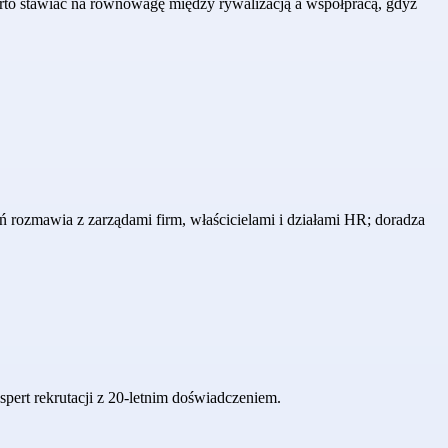
Warto stawiać na równowagę między rywalizacją a współpracą, gdyż
ń rozmawia z zarządami firm, właścicielami i działami HR; doradza
pert rekrutacji z 20-letnim doświadczeniem.