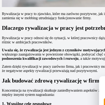
Rywalizacja w pracy to zjawisko, które ma zarówno pozytywne, jak i
zamienia się w mobbing utrudniający funkcjonowanie firmy.
Dlaczego rywalizacja w pracy jest potrzeb
Rywalizacja w pracy odnosi się do sytuacji, w której pracownicy dą
różnic w ambicjach pracowników.
Uważa się, że rywalizacja jest jednym z czynników motywującyc
większego zaangażowania w powierzone obowiązki, podsycać chęć osi
podnoszenia kwalifikacji zawodowych i rozwoju
, a także motywu
Zatem dzięki rywalizacji w pracy zarówno firma, jak i pracownicy m
że negatywne aspekty rywalizacji przeważają nad pozytywnymi.
Jak budować zdrową rywalizację w firmie
Koncentracja na rywalizacji skutkuje zaniedbywaniem aspektów zwi
między innymi system nagradzania:
1. Wspólne cele zespołowe