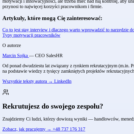
motywacji i innowacyjności, ale trzeba mieć nad nią kontrolę, aby 
przynosi to najwięcej korzyści pracownikom i firmie.
Artykuły, które mogą Cię zainteresować:
Co to jest stay interview i dlaczego warto wprowadzić to narzędzie do
Typy motywacji pracowników
O autorze
Marcin Sojka
— CEO SalesHR
Od ponad dwudziestu lat związany z rynkiem rekrutacyjnym (m.in. Pr
na podstawie wiedzy z tysięcy zamkniętych projektów rekrutacyjnyc
Wszystkie teksty autora →
LinkedIn
Rekrutujesz do swojego zespołu?
Znajdziemy Ci ludzi, którzy dowiozą wyniki — handlowców, menedżeró
Zobacz, jak pracujemy →
+48 737 176 317