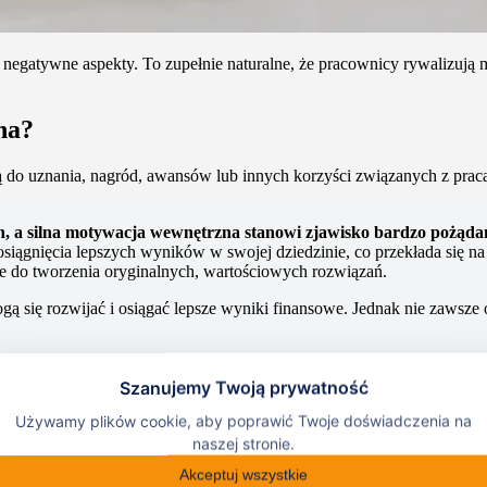
 negatywne aspekty. To zupełnie naturalne, że pracownicy rywalizują 
na?
żą do uznania, nagród, awansów lub innych korzyści związanych z pra
h, a silna motywacja wewnętrzna stanowi zjawisko bardzo pożąda
ągnięcia lepszych wyników w swojej dziedzinie, co przekłada się na 
je do tworzenia oryginalnych, wartościowych rozwiązań.
ogą się rozwijać i osiągać lepsze wyniki finansowe. Jednak nie zawsze
?
ązanych z budowaniem pozytywnego i wspierającego środowiska pracy,