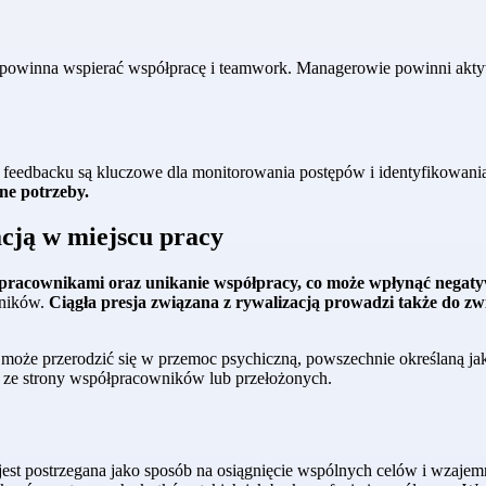
cji powinna wspierać współpracę i teamwork. Managerowie powinni ak
e feedbacku są kluczowe dla monitorowania postępów i identyfikowan
ne potrzeby.
cją w miejscu pracy
racownikami oraz unikanie współpracy, co może wpłynąć negatyw
wników.
Ciągła presja związana z rywalizacją prowadzi także do z
y może przerodzić się w przemoc psychiczną, powszechnie określaną 
a ze strony współpracowników lub przełożonych.
 jest postrzegana jako sposób na osiągnięcie wspólnych celów i wzaje