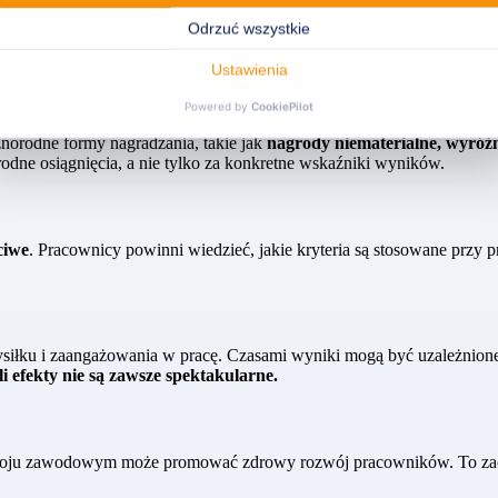
ch osiągnięciach może zmniejszyć niezdrową rywalizację między prac
orodne formy nagradzania, takie jak
nagrody niematerialne, wyróżn
dne osiągnięcia, a nie tylko za konkretne wskaźniki wyników.
ciwe
. Pracownicy powinni wiedzieć, jakie kryteria są stosowane przy 
ysiłku i zaangażowania w pracę. Czasami wyniki mogą być uzależnione
i efekty nie są zawsze spektakularne.
zwoju zawodowym może promować zdrowy rozwój pracowników. To zachęc