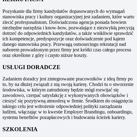
Pozyskanie dla firmy kandydatów dopasowanych do wymagań
stanowiska pracy i kultury organizacyjnej jest zadaniem, które warto
zlecić profesjonalistom. Doświadczona agencja posiada bowiem
niezbędne narzędzia i know-how, pozwalające z niezwykłą precyzją
dotrzeć do odpowiednich kandydatów, a także wnikliwie sprawdzić
ich kompetencje, predyspozycje oraz doświadczenie pod kątem
danego stanowiska pracy. Przewagą outsourcingu rekrutacji nad
naborem prowadzonym przez firmy jest krótki czas całego procesu
oraz określone z góry i często niższe koszty.
USŁUGI DORADCZE
Zadaniem doradcy jest zintegrowanie pracowników z ideą firmy po
to, by na dłużej związali z nią swoją karierę. Chodzi tu o stworzenie
środowiska, w którym zatrudniony będzie mógł rozwijać się
zawodowo, czerpać satysfakcję z wykonywanych obowiązków i
cieszyć się pozytywną atmosferą w firmie. Środkiem do osiągnięcia
takiego celu jest wdrożenie odpowiedniej polityki zarządzania
ludźmi, włączając w to kwestie Employer Brandingu, onboardingu,
systemu benefitów pozapłacowych i budowania ścieżek kariery.
SZKOLENIA