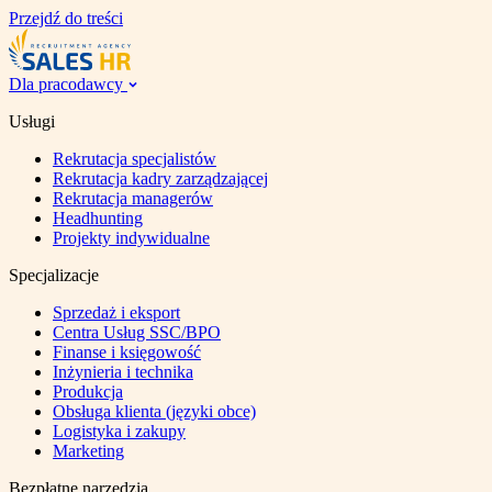
Przejdź do treści
Dla pracodawcy
Usługi
Rekrutacja specjalistów
Rekrutacja kadry zarządzającej
Rekrutacja managerów
Headhunting
Projekty indywidualne
Specjalizacje
Sprzedaż i eksport
Centra Usług SSC/BPO
Finanse i księgowość
Inżynieria i technika
Produkcja
Obsługa klienta (języki obce)
Logistyka i zakupy
Marketing
Bezpłatne narzędzia