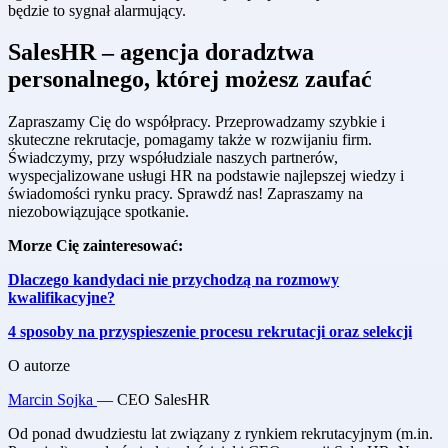
będzie to sygnał alarmujący.
SalesHR – agencja doradztwa
personalnego, której możesz zaufać
Zapraszamy Cię do współpracy. Przeprowadzamy szybkie i
skuteczne rekrutacje, pomagamy także w rozwijaniu firm.
Świadczymy, przy współudziale naszych partnerów,
wyspecjalizowane usługi HR na podstawie najlepszej wiedzy i
świadomości rynku pracy. Sprawdź nas! Zapraszamy na
niezobowiązujące spotkanie.
Morze Cię zainteresować:
Dlaczego kandydaci nie przychodzą na rozmowy
kwalifikacyjne?
4 sposoby na przyspieszenie procesu rekrutacji oraz selekcji
O autorze
Marcin Sojka
— CEO SalesHR
Od ponad dwudziestu lat związany z rynkiem rekrutacyjnym (m.in.