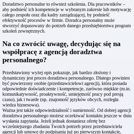
Doradztwo personalne to również szkolenia. Dla pracowników –
aby podnieść ich kompetencje w wybranym zakresie lub motywację
całego zespołu oraz dla kadry zarządzającej, by podnieść
efektywność procesów w firmie. Doradca personalny może
stworzyć dopasowany do potrzeb danego przedsiębiorstwa program
szkoleń zewnętrznych.
Na co zwrócić uwagę, decydując się na
współpracę z agencją doradztwa
personalnego?
Przedstawiony wyżej opis pokazuje, jak bardzo złożony i
dynamiczny jest proces doradztwa personalnego. Dlatego powinien
być powierzony osobie (przedstawicielowi agencji), która posiada
odpowiednie doświadczenie i kompetencje, zarówno miękkie (m.in.
komunikatywność, proaktywność, umiejętność pracy pod presją
czasu), jak i twarde (np. znajomość języków obcych, rozległa
wiedza biznesowa).
Ważna jest także odpowiedzialność i sumienność. Od dobrej agencji
doradztwa personalnego możesz oczekiwać kontaktu jeszcze w dniu
wysłania zapytania. Jeżeli jednak dostaniesz ofertę bez
wcześniejszego zbadania Twoich potrzeb przez przedstawiciela
agencji lub umowę do podpisania już po pierwszym kontakcie,