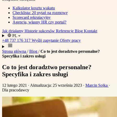
Kalkulator kosztu wakatu
Checklista: 20 pytań na rozmowę
Scorecard rekrutacyjny
Agencja, własny HR czy portal?
Jak działamy
Historie sukcesów
Referencje
Blog
Kontakt
PL
+48 737 176 317
Wyślij zapytanie
Oferty pracy
Strona główna
/
Blog
/
Co to jest doradztwo personalne?
Specyfika i zakres usługi
Co to jest doradztwo personalne?
Specyfika i zakres usługi
12 lutego 2021
· Aktualizacja: 25 września 2023
·
Marcin Sojka
·
Dla pracodawcy