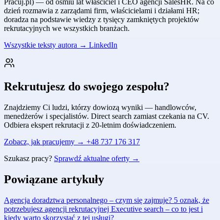
Pracuj.pl) — od ośmiu lat właściciel i CEO agencji SalesHR. Na co
dzień rozmawia z zarządami firm, właścicielami i działami HR;
doradza na podstawie wiedzy z tysięcy zamkniętych projektów
rekrutacyjnych we wszystkich branżach.
Wszystkie teksty autora →
LinkedIn
Rekrutujesz do swojego zespołu?
Znajdziemy Ci ludzi, którzy dowiozą wyniki — handlowców,
menedżerów i specjalistów. Direct search zamiast czekania na CV.
Odbiera ekspert rekrutacji z 20-letnim doświadczeniem.
Zobacz, jak pracujemy →
+48 737 176 317
Szukasz pracy?
Sprawdź aktualne oferty →
Powiązane artykuły
Agencja doradztwa personalnego – czym się zajmuje?
5 oznak, że
potrzebujesz agencji rekrutacyjnej
Executive search – co to jest i
kiedy warto skorzystać z tej usługi?