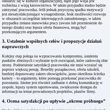
odnaleźć się w kulturze organizacyjnej, bądź jego wizja jest
rozbieżna z wizją kierownictwa. W takim przypadku trudno będzie
zatrzymać pracownika. Jeśli jednak przyczyną spadku motywacji
jest niesatysfakcjonujące wynagrodzenie, brak możliwości rozwoju
w obszarach szczególnie interesujących zatrudnionego, w takim
przypadku zmiana stanowiska pracy (awans lub przeniesienie do
innego działu) oraz lepsza oferta finansowa, mogą być
przekonującym argumentem.
3. Ustalenie wspólnych celów i propozycje działań
naprawczych
Kolejny etap polega na wypracowaniu kompromisu, ustaleniu
punktów zbieżnych i wybranie tych rozwiązań, które zadowolą obie
strony. Podniesienie satysfakcji pracownika nie musi wyrażać się
poprzez większą pensję. Benefity pozapłacowe, oferta szkoleń,
bardziej dopasowany zakres obowiązków, jasno określona ścieżka
kariery – to argumenty, które pomogą przekonać pracownika do
pozostania. Istotne jest również zadbanie o dobrą komunikację w
zespole, lepszy system raportowania, zwiększenie dostępu do
informacji na temat prowadzonych projektów, planów firmy.
4. Ocena satysfakcji po upływie „okresu próbnego”