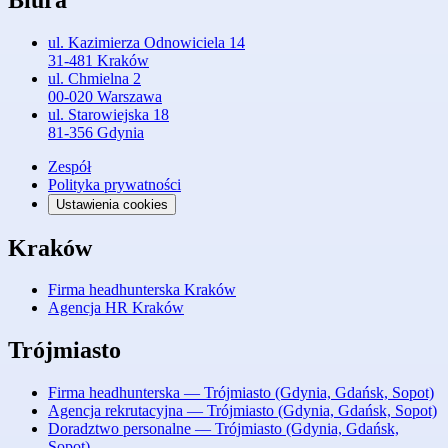
ul. Kazimierza Odnowiciela 14
31-481 Kraków
ul. Chmielna 2
00-020 Warszawa
ul. Starowiejska 18
81-356 Gdynia
Zespół
Polityka prywatności
Ustawienia cookies
Kraków
Firma headhunterska Kraków
Agencja HR Kraków
Trójmiasto
Firma headhunterska — Trójmiasto (Gdynia, Gdańsk, Sopot)
Agencja rekrutacyjna — Trójmiasto (Gdynia, Gdańsk, Sopot)
Doradztwo personalne — Trójmiasto (Gdynia, Gdańsk,
Sopot)