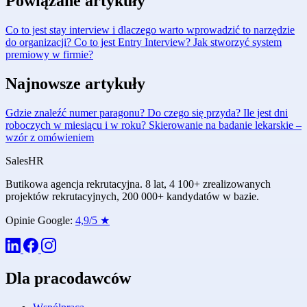
Powiązane artykuły
Co to jest stay interview i dlaczego warto wprowadzić to narzędzie
do organizacji?
Co to jest Entry Interview?
Jak stworzyć system
premiowy w firmie?
Najnowsze artykuły
Gdzie znaleźć numer paragonu? Do czego się przyda?
Ile jest dni
roboczych w miesiącu i w roku?
Skierowanie na badanie lekarskie –
wzór z omówieniem
Sales
HR
Butikowa agencja rekrutacyjna. 8 lat, 4 100+ zrealizowanych
projektów rekrutacyjnych, 200 000+ kandydatów w bazie.
Opinie Google:
4,9/5 ★
Dla pracodawców