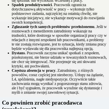
się spóźniać lub wychodzić wcześniej z pracy.
Spadek produktywności
. Pracownik ogranicza
dotychczasową aktywność w pracy – wykonuje tylko
podstawowe zadania, najczęściej na ostatnią chwilę, nie
wykazuje inicjatywy, nie wykazuje motywacji do rozwijania
swoich kompetencji.
Zgłaszanie tych samych problemów przełożonemu
. Jeśli w
rozmowach z menedżerem zatrudniony wskazuje na
trudności, które dostrzega w sposobie organizacji pracy czy w
relacjach z innymi zespołami lub pracownikami, a problemy
te nie zostają rozwiązane, jest to sytuacja, kiedy zmiana pracy
będzie wydawała się dla pracownika najlepszą opcją.
Dystans
. Pracownik zaczyna unikać spotkań z zespołem,
przełożonymi, nie bierze udziału w towarzyskich rozmowach,
nie chce się integrować. Nie przejmuje się ani słowami
krytyki, ani pochwałami.
Częstsza absencja w pracy
. Zatrudniony, z różnych
powodów, coraz częściej jest nieobecny. Urlopy na żądanie,
L4, spóźnienia, nagłe niedyspozycje. Oczywiście takie
zachowania mogą wynikać z pogorszonego stanu zdrowia,
ale i być sygnałem, że pracownik wyraźnie się dystansuje i
myśli o zmianie swojej zawodowej sytuacji.
Co powinien zrobić pracodawca