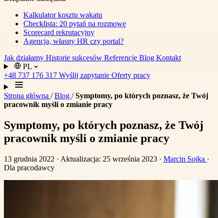
Kalkulator kosztu wakatu
Checklista: 20 pytań na rozmowę
Scorecard rekrutacyjny
Agencja, własny HR czy portal?
Jak działamy
Historie sukcesów
Referencje
Blog
Kontakt
PL
+48 737 176 317
Wyślij zapytanie
Oferty pracy
Strona główna
/
Blog
/
Symptomy, po których poznasz, że Twój
pracownik myśli o zmianie pracy
Symptomy, po których poznasz, że Twój
pracownik myśli o zmianie pracy
13 grudnia 2022
· Aktualizacja: 25 września 2023
·
Marcin Sojka
·
Dla pracodawcy