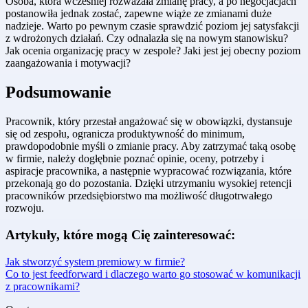
Osoba, która wcześniej rozważała zmianę pracy, a po negocjacjach
postanowiła jednak zostać, zapewne wiąże ze zmianami duże
nadzieje. Warto po pewnym czasie sprawdzić poziom jej satysfakcji
z wdrożonych działań. Czy odnalazła się na nowym stanowisku?
Jak ocenia organizację pracy w zespole? Jaki jest jej obecny poziom
zaangażowania i motywacji?
Podsumowanie
Pracownik, który przestał angażować się w obowiązki, dystansuje
się od zespołu, ogranicza produktywność do minimum,
prawdopodobnie myśli o zmianie pracy. Aby zatrzymać taką osobę
w firmie, należy dogłębnie poznać opinie, oceny, potrzeby i
aspiracje pracownika, a następnie wypracować rozwiązania, które
przekonają go do pozostania. Dzięki utrzymaniu wysokiej retencji
pracowników przedsiębiorstwo ma możliwość długotrwałego
rozwoju.
Artykuły, które mogą Cię zainteresować:
Jak stworzyć system premiowy w firmie?
Co to jest feedforward i dlaczego warto go stosować w komunikacji
z pracownikami?