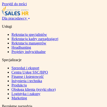
Przejdź do treści
Dla pracodawcy
Usługi
Rekrutacja specjalistów
Rekrutacja kadry zarządzającej
Rekrutacja managerów
Headhunting
Projekty indywidualne
Specjalizacje
Sprzedaż i eksport
Centra Usług SSC/BPO
Finanse i księgowość
Inżynieria i technika
Produkcja
Obsługa klienta (języki obce)
Logistyka i zakupy
Marketing
Bezpłatne narzędzia