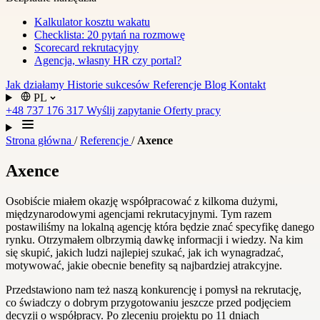
Kalkulator kosztu wakatu
Checklista: 20 pytań na rozmowę
Scorecard rekrutacyjny
Agencja, własny HR czy portal?
Jak działamy
Historie sukcesów
Referencje
Blog
Kontakt
PL
+48 737 176 317
Wyślij zapytanie
Oferty pracy
Strona główna
/
Referencje
/
Axence
Axence
Osobiście miałem okazję współpracować z kilkoma dużymi,
międzynarodowymi agencjami rekrutacyjnymi. Tym razem
postawiliśmy na lokalną agencję która będzie znać specyfikę danego
rynku. Otrzymałem olbrzymią dawkę informacji i wiedzy. Na kim
się skupić, jakich ludzi najlepiej szukać, jak ich wynagradzać,
motywować, jakie obecnie benefity są najbardziej atrakcyjne.
Przedstawiono nam też naszą konkurencję i pomysł na rekrutację,
co świadczy o dobrym przygotowaniu jeszcze przed podjęciem
decyzji o współpracy. Po zleceniu projektu po 11 dniach