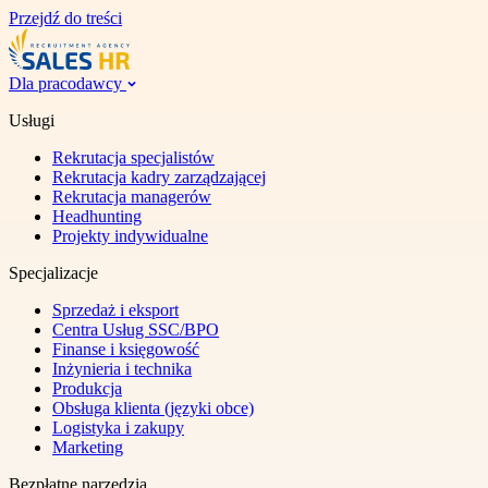
Przejdź do treści
Dla pracodawcy
Usługi
Rekrutacja specjalistów
Rekrutacja kadry zarządzającej
Rekrutacja managerów
Headhunting
Projekty indywidualne
Specjalizacje
Sprzedaż i eksport
Centra Usług SSC/BPO
Finanse i księgowość
Inżynieria i technika
Produkcja
Obsługa klienta (języki obce)
Logistyka i zakupy
Marketing
Bezpłatne narzędzia