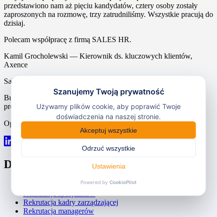
przedstawiono nam aż pięciu kandydatów, cztery osoby zostały
zaproszonych na rozmowę, trzy zatrudniliśmy. Wszystkie pracują do
dzisiaj.
Polecam współpracę z firmą SALES HR.
Kamil Grocholewski
— Kierownik ds. kluczowych klientów,
Axence
Sales
HR
Butikowa agencja rekrutacyjna. 8 lat, 4 100+ zrealizowanych
projektów rekrutacyjnych, 200 000+ kandydatów w bazie.
Opinie Google:
4,9/5 ★
Dla pracodawców
Współpraca
Rekrutacja specjalistów
Rekrutacja kadry zarządzającej
Rekrutacja managerów