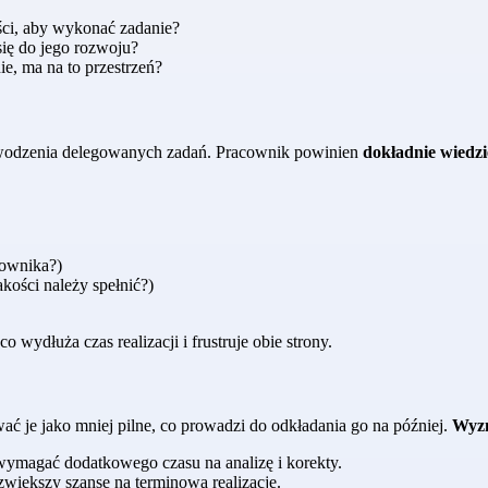
ści, aby wykonać zadanie?
się do jego rozwoju?
e, ma na to przestrzeń?
owodzenia delegowanych zadań. Pracownik powinien
dokładnie wiedzie
cownika?)
akości należy spełnić?)
wydłuża czas realizacji i frustruje obie strony.
ć je jako mniej pilne, co prowadzi do odkładania go na później.
Wyzn
ymagać dodatkowego czasu na analizę i korekty.
zwiększy szanse na terminową realizację.