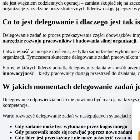
nie jest więźniem codziennych operacji – zamiast skupiać się na szc
organizacje zarządzane przez skutecznych liderów osiągają lepsze wy
Co to jest delegowanie i dlaczego jest tak 
Delegowanie zadań to proces przekazywania części obowiązków innym
narzędzie rozwoju pracowników i budowania silnej organizacji
.
Łatwo wpaść w pułapkę myślenia, że tylko samodzielne wykonanie za
organizacji. Tymczasem skuteczne delegowanie zadań pracownikom
Firmy, w których liderzy potrafią delegować zadania w sposób prz
innowacyjność
– kiedy pracownicy dostają przestrzeń do działania, 
W jakich momentach delegowanie zadań je
Delegowanie odpowiedzialności nie powinno być reakcją na kryzys 
kompetencje.
Warto rozważyć delegowanie zadań w następujących sytuacjach:
Gdy zadanie może być wykonane przez kogoś innego
– jeśl
Gdy pracownik może się rozwijać poprzez nowe zadania
– 
Gdy lider jest przeciążony i nie może poświęcić czasu na za