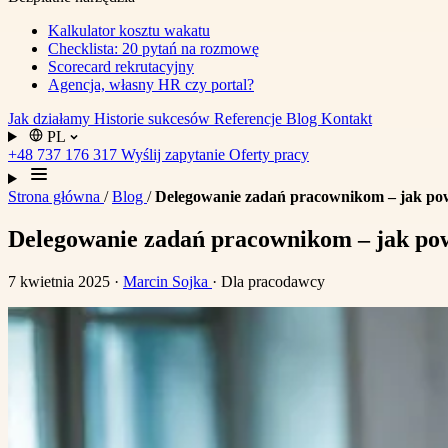
Kalkulator kosztu wakatu
Checklista: 20 pytań na rozmowę
Scorecard rekrutacyjny
Agencja, własny HR czy portal?
Jak działamy
Historie sukcesów
Referencje
Blog
Kontakt
PL
+48 737 176 317
Wyślij zapytanie
Oferty pracy
Strona główna
/
Blog
/
Delegowanie zadań pracownikom – jak po
Delegowanie zadań pracownikom – jak po
7 kwietnia 2025
·
Marcin Sojka
· Dla pracodawcy