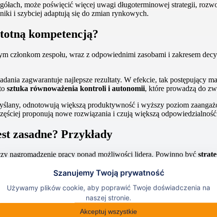
zegółach, może poświęcić więcej uwagi długoterminowej strategii, rozw
niki i szybciej adaptują się do zmian rynkowych.
istotną kompetencją?
 członkom zespołu, wraz z odpowiednimi zasobami i zakresem decyzyj
dania zagwarantuje najlepsze rezultaty. W efekcie, tak postępujący m
 to
sztuka równoważenia kontroli i autonomii
, które prowadzą do zw
emyślany, odnotowują większą produktywność i wyższy poziom zaanga
częściej proponują nowe rozwiązania i czują większą odpowiedzialność 
st zasadne? Przykłady
czy nagromadzenie pracy ponad możliwości lidera. Powinno być
strat
i w zespole są osoby z odpowiednimi kompetencjami, przekazanie im z
delegowanie obowiązków to doskonała okazja do budowania kompetenc
dania strategiczne
– wykonywanie zbyt wielu operacyjnych obowiązk