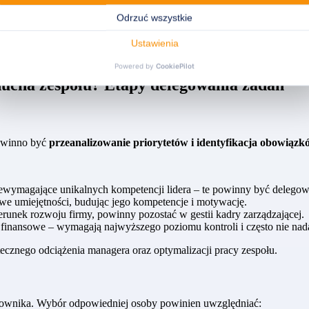
yjnej.
wanie zadań pracownikom może prowadzić do optymalizacji procesów i 
trategiczne, kwestie poufne czy sprawy wymagające unikalnych kompe
 ducha zespołu? Etapy delegowania zadań
powinno być
przeanalizowanie priorytetów i identyfikacja obowiąz
ewymagające unikalnych kompetencji lidera – te powinny być delegow
 umiejętności, budując jego kompetencje i motywację.
erunek rozwoju firmy, powinny pozostać w gestii kadry zarządzającej.
finansowe – wymagają najwyższego poziomu kontroli i często nie nada
cznego odciążenia managera oraz optymalizacji pracy zespołu.
acownika. Wybór odpowiedniej osoby powinien uwzględniać: