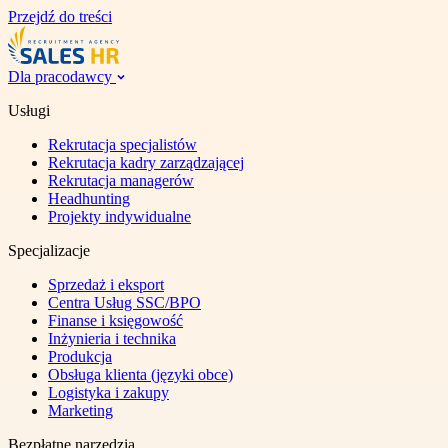
Przejdź do treści
Dla pracodawcy
Usługi
Rekrutacja specjalistów
Rekrutacja kadry zarządzającej
Rekrutacja managerów
Headhunting
Projekty indywidualne
Specjalizacje
Sprzedaż i eksport
Centra Usług SSC/BPO
Finanse i księgowość
Inżynieria i technika
Produkcja
Obsługa klienta (języki obce)
Logistyka i zakupy
Marketing
Bezpłatne narzędzia