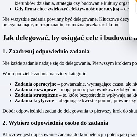
kierunków działania, strategia czy budowanie kultury organizac
Gdy firma chce zwiększyć efektywność operacyjną
– delego
Nie wszystkie zadania powinny być delegowane. Kluczowe decyzje s
polega na mądrym rozpoznaniu, co można przekazać i komu.
Jak delegować, by osiągać cele i budować
1. Zaadresuj odpowiednio zadania
Nie każde zadanie nadaje się do delegowania. Pierwszym krokiem 
Warto podzielić zadania na cztery kategorie:
Zadania operacyjne
– powtarzalne, wymagające czasu, ale ni
Zadania rozwojowe
– mogą pomóc pracownikowi zdobyć nowe
Zadania strategiczne
– te, które bezpośrednio wpływają na ki
Zadania krytyczne
– obejmujące kwestie poufne, prawne czy 
Dobór odpowiednich zadań do delegowania to pierwszy krok do skute
2. Wybierz odpowiednią osobę do zadania
Kluczowe jest dopasowanie zadania do kompetencji i potencjału pr