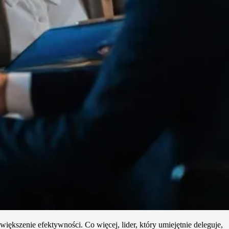
iększenie efektywności. Co więcej, lider, który umiejętnie deleguje,