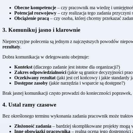
Obecne kompetencje
– czy pracownik ma wiedzę i umiejętno
Potencjał rozwojowy
– czy realizacja tego zadania przyczyni 
Obciążenie pracą
– czy osoba, której chcemy przekazać zadani
3. Komunikuj jasno i klarownie
Nieprecyzyjne polecenia są jednym z najczęstszych powodów niep
rezultaty
.
Dobra komunikacja w delegowaniu obejmuje:
Kontekst
(dlaczego zadanie jest istotne dla organizacji?)
Zakres odpowiedzialności
(jakie są granice decyzyjności pra
Oczekiwany rezultat
(jaki jest cel końcowy i jakie standardy j
Dostępne zasoby
(jakie narzędzia i wsparcie są dostępne?)
Brak jasnej komunikacji często prowadzi do konieczności poprawek, co 
4. Ustal ramy czasowe
Bez określonego terminu wykonania zadania pracownik może traktowa
Złożoność zadania
– bardziej skomplikowane projekty mogą w
Inne obowiązki pracownika
– realna ocena jego dostępności 