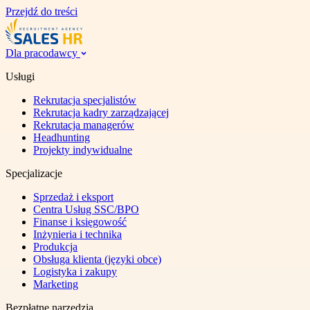
Przejdź do treści
Dla pracodawcy
Usługi
Rekrutacja specjalistów
Rekrutacja kadry zarządzającej
Rekrutacja managerów
Headhunting
Projekty indywidualne
Specjalizacje
Sprzedaż i eksport
Centra Usług SSC/BPO
Finanse i księgowość
Inżynieria i technika
Produkcja
Obsługa klienta (języki obce)
Logistyka i zakupy
Marketing
Bezpłatne narzędzia