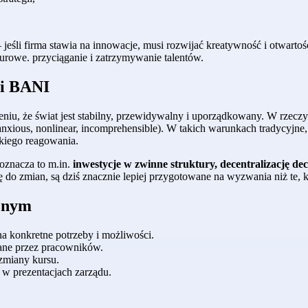
– jeśli firma stawia na innowacje, musi rozwijać kreatywność i otwart
rowe. przyciąganie i zatrzymywanie talentów.
 i BANI
niu, że świat jest stabilny, przewidywalny i uporządkowany. W rzeczy
 anxious, nonlinear, incomprehensible). W takich warunkach tradycyjne, 
bkiego reagowania.
 oznacza to m.in.
inwestycje w zwinne struktury, decentralizację dec
 do zmian, są dziś znacznie lepiej przygotowane na wyzwania niż te, 
cznym
a konkretne potrzeby i możliwości.
iane przez pracowników.
 zmiany kursu.
 w prezentacjach zarządu.