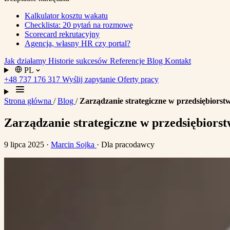
Kalkulator kosztu wakatu
Checklista: 20 pytań na rozmowę
Scorecard rekrutacyjny
Agencja, własny HR czy portal?
Jak działamy
Historie sukcesów
Referencje
Blog
Kontakt
PL
+48 737 176 317
Wyślij zapytanie
Oferty pracy
Strona główna
/
Blog
/
Zarządzanie strategiczne w przedsiębiorst
Zarządzanie strategiczne w przedsiębiorst
9 lipca 2025
·
Marcin Sojka
· Dla pracodawcy