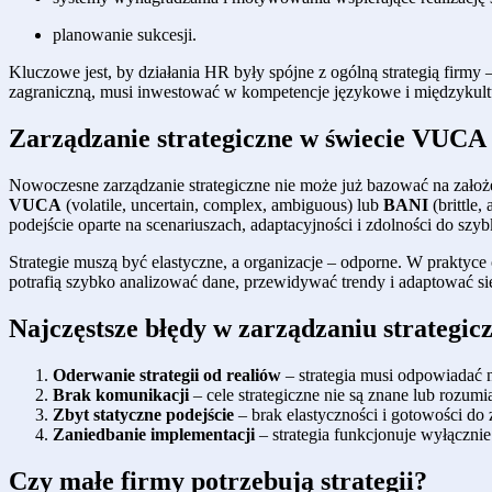
planowanie sukcesji.
Kluczowe jest, by działania HR były spójne z ogólną strategią firmy 
zagraniczną, musi inwestować w kompetencje językowe i międzykultu
Zarządzanie strategiczne w świecie VUCA
Nowoczesne zarządzanie strategiczne nie może już bazować na założe
VUCA
(volatile, uncertain, complex, ambiguous) lub
BANI
(brittle,
podejście oparte na scenariuszach, adaptacyjności i zdolności do szy
Strategie muszą być elastyczne, a organizacje – odporne. W praktyce
potrafią szybko analizować dane, przewidywać trendy i adaptować się
Najczęstsze błędy w zarządzaniu strategi
Oderwanie strategii od realiów
– strategia musi odpowiadać n
Brak komunikacji
– cele strategiczne nie są znane lub rozum
Zbyt statyczne podejście
– brak elastyczności i gotowości do
Zaniedbanie implementacji
– strategia funkcjonuje wyłącznie
Czy małe firmy potrzebują strategii?