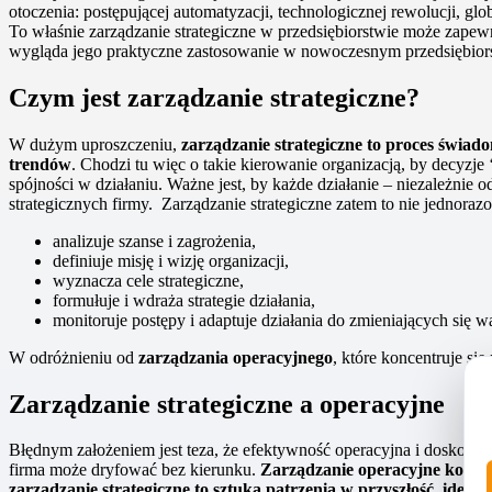
otoczenia: postępującej automatyzacji, technologicznej rewolucji, gl
To właśnie zarządzanie strategiczne w przedsiębiorstwie może zap
wygląda jego praktyczne zastosowanie w nowoczesnym przedsiębiorstw
Czym jest zarządzanie strategiczne?
W dużym uproszczeniu,
zarządzanie strategiczne
to proces świad
trendów
. Chodzi tu więc o takie kierowanie organizacją, by decyzje
spójności w działaniu. Ważne jest, by każde działanie – niezależnie 
strategicznych firmy. Zarządzanie strategiczne zatem to nie jednoraz
analizuje szanse i zagrożenia,
definiuje misję i wizję organizacji,
wyznacza cele strategiczne,
formułuje i wdraża strategie działania,
monitoruje postępy i adaptuje działania do zmieniających się 
W odróżnieniu od
zarządzania operacyjnego
, które koncentruje si
Zarządzanie strategiczne a operacyjne
Błędnym założeniem jest teza, że efektywność operacyjna i doskonało
firma może dryfować bez kierunku.
Zarządzanie operacyjne koncent
zarządzanie strategiczne to sztuka patrzenia w przyszłość, ide