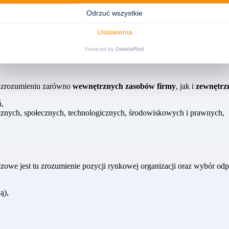
stawne. Wręcz przeciwnie –
powinny się uzupełniać
. Strategia wyznac
nia operacyjnego, ale nikt nie myśli o tym, dokąd zmierza jako całość
m zrozumieniu zarówno
wewnętrznych zasobów firmy
, jak i
zewnętrz
ń,
nych, społecznych, technologicznych, środowiskowych i prawnych,
luczowe jest tu zrozumienie pozycji rynkowej organizacji oraz wybór odpo
ą),