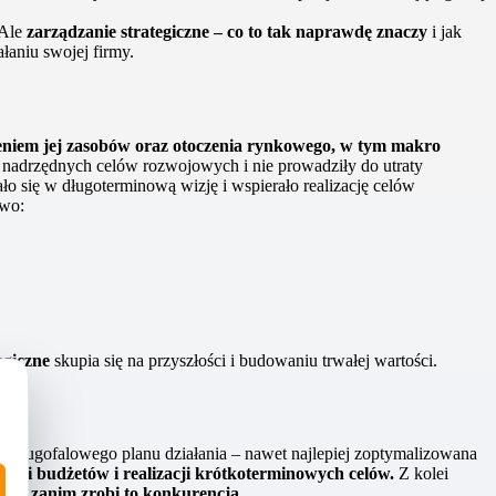
 Ale
zarządzanie strategiczne – co to tak naprawdę znaczy
i jak
łaniu swojej firmy.
ieniem jej zasobów oraz otoczenia rynkowego, w tym makro
ły nadrzędnych celów rozwojowych i nie prowadziły do utraty
ało się w długoterminową wizję i wspierało realizację celów
two:
egiczne
skupia się na przyszłości i budowaniu trwałej wartości.
bez długofalowego planu działania – nawet najlepiej zoptymalizowana
troli budżetów i realizacji krótkoterminowych celów.
Z kolei
zans zanim zrobi to konkurencja.