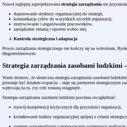
Nawet najlepiej zaprojektowana
strategia zarządzania
nie przyniesi
dopasowanie struktury organizacyjnej do strategii,
komunikacja celów do wszystkich szczebli organizacji,
motywowanie i angażowanie pracowników,
zarządzanie zmianą i oporem wobec niej.
Kontrola strategiczna i adaptacja
Proces zarządzania strategicznego nie kończy się na wdrożeniu. Rynki
długoterminowym.
Strategia zarządzania zasobami ludzkimi –
Warto dostrzec, że skuteczna strategia zarządzania zasobami ludzkimi 
przestaje być działem wsparcia – staje się partnerem strategicznym z
wpływają na to, czy cele zostaną osiągnięte.
Strategia zarządzania zasobami ludzkimi powinna uwzględniać:
rozwój kompetencji krytycznych dla przyszłości organizacji,
kształtowanie kultury organizacyjnej spójnej z celami strategic
systemy wynagradzania i motywowania wspierające realizację st