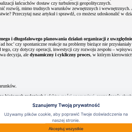
obalizacji łańcuchów dostaw czy turbulencji geopolitycznych.
ewnić rozwój, mimo trudnych warunków zewnętrznych i wewnętrznych.
ie? Przeczytaj nasz artykuł i sprawdź, co możesz udoskonalić w dzia
omego i długofalowego planowania działań organizacji z uwzględn
 ‘ad hoc’ czy spontaniczne reakcje na problemy bieżące nie przysłania
od tego, czy dotyczy operacji, inwestycji czy rozwoju zespołu – wpisyw
owa decyzja, ale
dynamiczny i cykliczny proces
, w którym kierownic
warunków.
ę na bieżących zadaniach i efektywności operacyjnej,
zarządzanie strat
ść procesów wystarczą do odniesienia sukcesu. Bez strategii – czyli 
ruje się na codziennych działaniach, optymalizacji procesów, kon
ntyfikowania trendów, przewidywania zagrożeń i wykorzystywania s