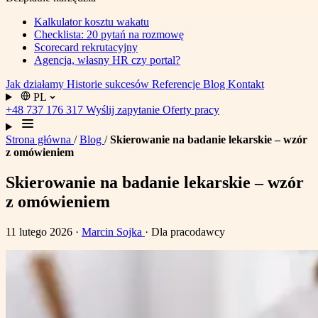
Kalkulator kosztu wakatu
Checklista: 20 pytań na rozmowę
Scorecard rekrutacyjny
Agencja, własny HR czy portal?
Jak działamy
Historie sukcesów
Referencje
Blog
Kontakt
PL
+48 737 176 317
Wyślij zapytanie
Oferty pracy
Strona główna
/
Blog
/
Skierowanie na badanie lekarskie – wzór
z omówieniem
Skierowanie na badanie lekarskie – wzór
z omówieniem
11 lutego 2026
·
Marcin Sojka
· Dla pracodawcy