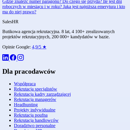
Gdzie znaleźć numer paragonu? Do czego się przyda?
Ile jest dni
roboczych w miesiącu i w roku?
Jaka jest najniższa emerytura i kto
ma do niej prawo?
Sales
HR
Butikowa agencja rekrutacyjna. 8 lat, 4 100+ zrealizowanych
projektów rekrutacyjnych, 200 000+ kandydatów w bazie.
Opinie Google:
4,9/5 ★
Dla pracodawców
Współpraca
Rekrutacja specjalistów
Rekrutacja kadry zarządzającej
Rekrutacja managerów
Headhunting
Projekty indywidualne
Rekrutacja poufna
Rekrutacja handlowców
Doradztwo personalne