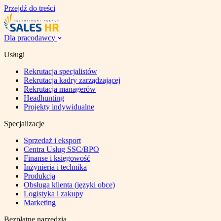
Przejdź do treści
Dla pracodawcy
Usługi
Rekrutacja specjalistów
Rekrutacja kadry zarządzającej
Rekrutacja managerów
Headhunting
Projekty indywidualne
Specjalizacje
Sprzedaż i eksport
Centra Usług SSC/BPO
Finanse i księgowość
Inżynieria i technika
Produkcja
Obsługa klienta (języki obce)
Logistyka i zakupy
Marketing
Bezpłatne narzędzia