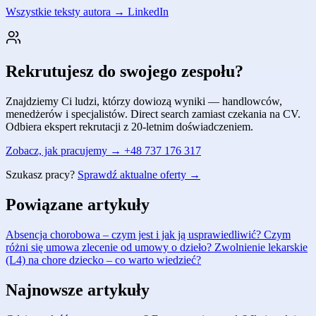
Wszystkie teksty autora →
LinkedIn
Rekrutujesz do swojego zespołu?
Znajdziemy Ci ludzi, którzy dowiozą wyniki — handlowców,
menedżerów i specjalistów. Direct search zamiast czekania na CV.
Odbiera ekspert rekrutacji z 20-letnim doświadczeniem.
Zobacz, jak pracujemy →
+48 737 176 317
Szukasz pracy?
Sprawdź aktualne oferty →
Powiązane artykuły
Absencja chorobowa – czym jest i jak ją usprawiedliwić?
Czym
różni się umowa zlecenie od umowy o dzieło?
Zwolnienie lekarskie
(L4) na chore dziecko – co warto wiedzieć?
Najnowsze artykuły