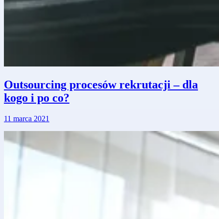
Outsourcing procesów rekrutacji – dla
kogo i po co?
11 marca 2021