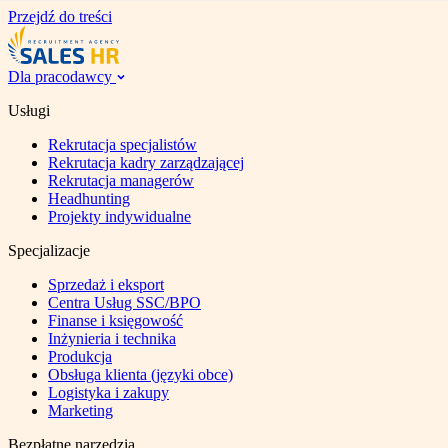
Przejdź do treści
Dla pracodawcy
Usługi
Rekrutacja specjalistów
Rekrutacja kadry zarządzającej
Rekrutacja managerów
Headhunting
Projekty indywidualne
Specjalizacje
Sprzedaż i eksport
Centra Usług SSC/BPO
Finanse i księgowość
Inżynieria i technika
Produkcja
Obsługa klienta (języki obce)
Logistyka i zakupy
Marketing
Bezpłatne narzędzia