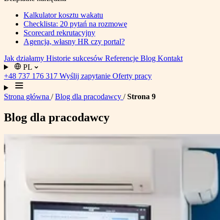
Kalkulator kosztu wakatu
Checklista: 20 pytań na rozmowę
Scorecard rekrutacyjny
Agencja, własny HR czy portal?
Jak działamy
Historie sukcesów
Referencje
Blog
Kontakt
PL
+48 737 176 317
Wyślij zapytanie
Oferty pracy
Strona główna
/
Blog dla pracodawcy
/
Strona 9
Blog dla pracodawcy