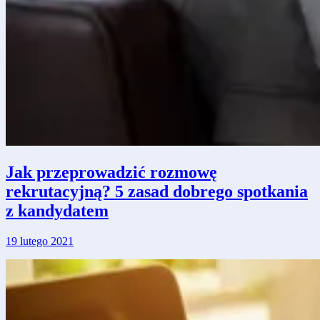
Jak przeprowadzić rozmowę
rekrutacyjną? 5 zasad dobrego spotkania
z kandydatem
19 lutego 2021